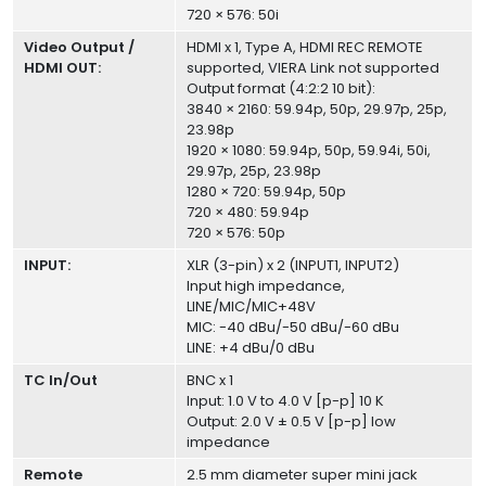
720 × 576: 50i
Video Output /
HDMI x 1, Type A, HDMI REC REMOTE
HDMI OUT:
supported, VIERA Link not supported
Output format (4:2:2 10 bit):
3840 × 2160: 59.94p, 50p, 29.97p, 25p,
23.98p
1920 × 1080: 59.94p, 50p, 59.94i, 50i,
29.97p, 25p, 23.98p
1280 × 720: 59.94p, 50p
720 × 480: 59.94p
720 × 576: 50p
INPUT:
XLR (3-pin) x 2 (INPUT1, INPUT2)
Input high impedance,
LINE/MIC/MIC+48V
MIC: -40 dBu/-50 dBu/-60 dBu
LINE: +4 dBu/0 dBu
TC In/Out
BNC x 1
Input: 1.0 V to 4.0 V [p-p] 10 K
Output: 2.0 V ± 0.5 V [p-p] low
impedance
Remote
2.5 mm diameter super mini jack