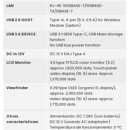
LAN
RJ-45: 1000BASE-T/100BASE-
TX/10BASE-T
USB 2.0 HOST:
Type-A, 4-pin (5 V, 0.5 A) for Wireless
Module (option)
USB 3.0 DEVICE:
USB 3.1 GEN1 Type-C, USB Mass storage
function
No USB bus power function
DC In 12V
DC 12 V EIAJ Type 4
LCD Monitor
3.5 type TFTLCD color monitor (3:2)
approx. 1,620,000 dots, Touch panel
video display (16: 9) area: Approx.
1,370,000 dots
Viewfinder
0.39 type OLED (organic EL display),
approx. 2,360,000 dots
video display (16: 9) area: approx.
1,770,000 dots
Otras
Alimentación: DC 7.28V (con batería);
características:
DC 12 V (usando AC adaptador)
Temperatura de funcionamiento: 0 °C