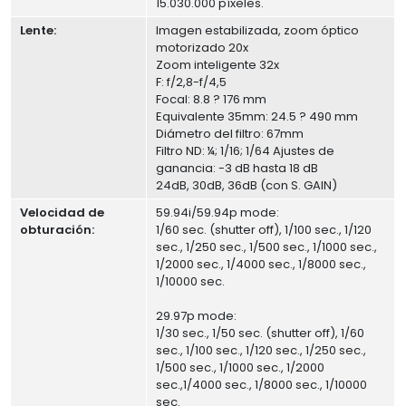
15.030.000 píxeles.
Lente:
Imagen estabilizada, zoom óptico
motorizado 20x
Zoom inteligente 32x
F: f/2,8-f/4,5
Focal: 8.8 ? 176 mm
Equivalente 35mm: 24.5 ? 490 mm
Diámetro del filtro: 67mm
Filtro ND: ¼; 1/16; 1/64 Ajustes de
ganancia: -3 dB hasta 18 dB
24dB, 30dB, 36dB (con S. GAIN)
Velocidad de
59.94i/59.94p mode:
obturación:
1/60 sec. (shutter off), 1/100 sec., 1/120
sec., 1/250 sec., 1/500 sec., 1/1000 sec.,
1/2000 sec., 1/4000 sec., 1/8000 sec.,
1/10000 sec.
29.97p mode:
1/30 sec., 1/50 sec. (shutter off), 1/60
sec., 1/100 sec., 1/120 sec., 1/250 sec.,
1/500 sec., 1/1000 sec., 1/2000
sec.,1/4000 sec., 1/8000 sec., 1/10000
sec.