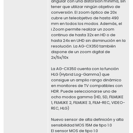
angular con una distorsión mínima, sin
tener que utilizar ningún objetivo de
conversión. El zoom óptico de 20x
cubre un teleobjetivo de hasta 490
mm en todos los modos. Además, el
i.Zoom permite realizar un zoom
continuo de hasta 32x en HD o de
hasta 24x en UHD sin disminución en la
resolución. La AG-CX350 también
dispone de un zoom digital de
2x/5x/10x
La AG-CX350 cuenta con la función
HLG (Hybrid Log-Gamma) que
consigue un amplio rango dinámico
en monitores de TV compatibles con
HDR. Puede seleccionarse uno de
ocho modos gamma (HD, SD, FILMLIKE
1, FILMLIKE 2, FILMLIKE 3, FILM-REC, VIDEO-
REC, HLG)
Nuevo sensor de alta definición y alta
sensibilidad MOS 15M de tipo 1.0
El sensor MOS de tipo 1.0