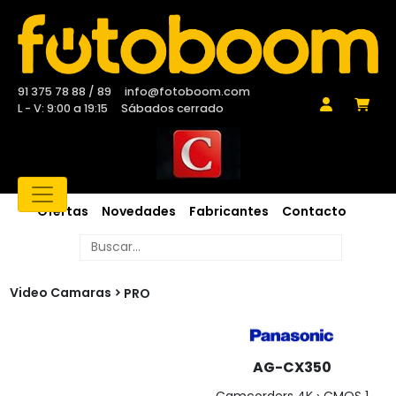
91 375 78 88 / 89
info@fotoboom.com
L - V: 9:00 a 19:15
Sábados cerrado
Ofertas
Novedades
Fabricantes
Contacto
Video Camaras
PRO
AG-CX350