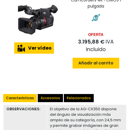
Camcorders 4K › CMOS 1
pulgada
OFERTA
3.195,88 €
IVA
Ver vídeo
incluido
Añadir al carrito
Características
Accesorios
Relacionados
OBSERVACIONES:
El objetivo de la AG-CX350 dispone
del ángulo de visualización más
amplio de su categoría, con 24,5 mm
y permite grabar imágenes de gran