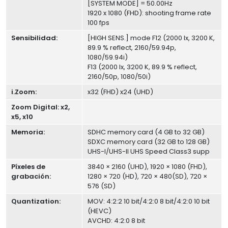
[SYSTEM MODE] = 50.00Hz
1920 x 1080 (FHD): shooting frame rate
100 fps
Sensibilidad:
[HIGH SENS.] mode F12 (2000 lx, 3200 K,
89.9 % reflect, 2160/59.94p,
1080/59.94i)
F13 (2000 lx, 3200 K, 89.9 % reflect,
2160/50p, 1080/50i)
i.Zoom:
x32 (FHD) x24 (UHD)
Zoom Digital: x2,
x5, x10
Memoria:
SDHC memory card (4 GB to 32 GB)
SDXC memory card (32 GB to 128 GB)
UHS-I/UHS-II UHS Speed Class3 supp
Píxeles de
3840 × 2160 (UHD), 1920 × 1080 (FHD),
grabación:
1280 × 720 (HD), 720 × 480(SD), 720 ×
576 (SD)
Quantization:
MOV: 4:2:2 10 bit/4:2:0 8 bit/4:2:0 10 bit
(HEVC)
AVCHD: 4:2:0 8 bit