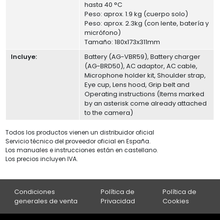
hasta 40 °C
Peso: aprox. 1.9 kg (cuerpo solo)
Peso: aprox. 2.3kg (con lente, batería y
micrófono)
Tamaño: 180x173x311mm
Incluye:
Battery (AG-VBR59), Battery charger
(AG-BRD50), AC adaptor, AC cable,
Microphone holder kit, Shoulder strap,
Eye cup, Lens hood, Grip belt and
Operating instructions (Items marked
by an asterisk come already attached
to the camera)
Todos los productos vienen un distribuidor oficial
Servicio técnico del proveedor oficial en España.
Los manuales e instrucciones están en castellano.
Los precios incluyen IVA.
Condiciones
Política de
Política de
generales de venta
Privacidad
Cookies