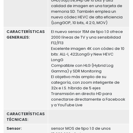
UHD/50p/59,94p de 10 bits y alta
calidad de imagen en una tarjeta de
memoria SD. También emplea un
nuevo códec HEVC de alta eficiencia
(LongGOP, 10 bits, 4:2:0, MOV)
CARACTERÍSTICAS
El nuevo sensor 15M de tipo 1.0 ofrece
GENERALES:
2000 líneas de TV y una sensibilidad
F12/F13
Excelente imagen 4K con códec de 10
bits: ALL-I, 422LongG y New HEVC
LongG
Compatible con HLG (Hybrid Log
Gamma) y SDR Monitoring
El objetivo más amplio de su
categoría, con zoom inteligente de
32x e I.S. híbrido de 5 ejes
Transmisión en directo HD para
conectarse directamente a Facebook
y a YouTube Live
CARACTERÍSTICAS
TÉCNICAS:
Sensor:
sensor MOS de tipo 1.0 de unos