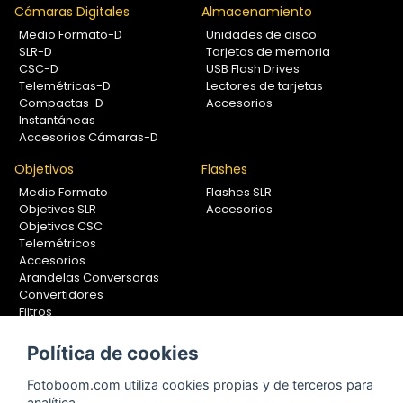
Cámaras Digitales
Almacenamiento
Medio Formato-D
Unidades de disco
SLR-D
Tarjetas de memoria
CSC-D
USB Flash Drives
Telemétricas-D
Lectores de tarjetas
Compactas-D
Accesorios
Instantáneas
Accesorios Cámaras-D
Objetivos
Flashes
Medio Formato
Flashes SLR
Objetivos SLR
Accesorios
Objetivos CSC
Telemétricos
Accesorios
Arandelas Conversoras
Convertidores
Filtros
Lentes Aproximación
Calibradores
Política de cookies
Soportes Fotografía
Fotoboom.com utiliza cookies propias y de terceros para
Monopiés
analítica.