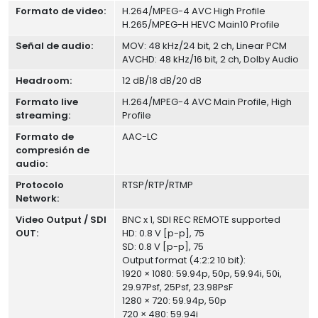
Formato de video:
H.264/MPEG-4 AVC High Profile
H.265/MPEG-H HEVC Main10 Profile
Señal de audio:
MOV: 48 kHz/24 bit, 2 ch, Linear PCM
AVCHD: 48 kHz/16 bit, 2 ch, Dolby Audio
Headroom:
12 dB/18 dB/20 dB
Formato live
H.264/MPEG-4 AVC Main Profile, High
streaming:
Profile
Formato de
AAC-LC
compresión de
audio:
Protocolo
RTSP/RTP/RTMP
Network:
Video Output / SDI
BNC x 1, SDI REC REMOTE supported
OUT:
HD: 0.8 V [p-p], 75
SD: 0.8 V [p-p], 75
Output format (4:2:2 10 bit):
1920 × 1080: 59.94p, 50p, 59.94i, 50i,
29.97Psf, 25Psf, 23.98PsF
1280 × 720: 59.94p, 50p
720 × 480: 59.94i