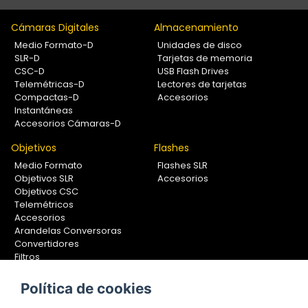
Cámaras Digitales
Almacenamiento
Medio Formato-D
Unidades de disco
SLR-D
Tarjetas de memoria
CSC-D
USB Flash Drives
Telemétricas-D
Lectores de tarjetas
Compactas-D
Accesorios
Instantáneas
Accesorios Cámaras-D
Objetivos
Flashes
Medio Formato
Flashes SLR
Objetivos SLR
Accesorios
Objetivos CSC
Telemétricos
Accesorios
Arandelas Conversoras
Convertidores
Filtros
Lentes Aproximación
Calibradores
Política de cookies
Soportes Fotografía