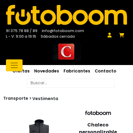
91 375 78 88 / 89
info@fotoboom.com
L - V: 9:00 a 19:15
Sábados cerrado
Ofertas
Novedades
Fabricantes
Contacto
Transporte
Vestimenta
Chaleco
personalizable