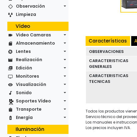
Observación
Limpieza
Vídeo
Video Camaras
Características
A
Almacenamiento
Lentes
OBSERVACIONES
Realización
CARACTERISTICAS
GENERALES
Edición
CARACTERISTICAS
Monitores
TECNICAS
Visualización
Sonido
Soportes Vídeo
Transporte
Todos los productos vienen 
Servicio técnico del provee
Energía
Los manuales e instruccion
Los precios incluyen IVA.
Iluminación