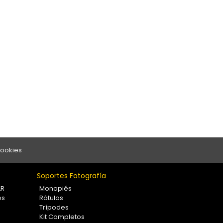
Cookies
Soportes Fotografía
LR
Monopiés
os
Rótulas
Trípodes
Kit Completos