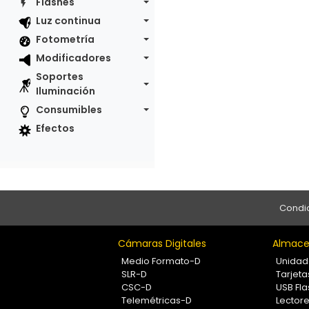
Flashes
Luz continua
Fotometría
Modificadores
Soportes
Iluminación
Consumibles
Efectos
Condic
Cámaras Digitales
Almace
Medio Formato-D
Unidad
SLR-D
Tarjet
CSC-D
USB Fla
Telemétricas-D
Lectore