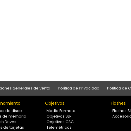
iones generales de venta
Política de Privacidad
Política de 
namiento
Objetivos
Flashes
es de disco
Medio Formato
Flashes S
as de memoria
Objetivos SLR
Accesori
sh Drives
Objetivos CSC
s de tarjetas
Telemétricos