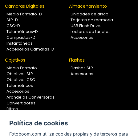
Cámaras Digitales
Almacenamiento
Medio Formato-D
Unidades de disco
SLR-D
Tarjetas de memoria
CSC-D
USB Flash Drives
Telemétricas-D
Lectores de tarjetas
Compactas-D
Accesorios
Instantáneas
Accesorios Cámaras-D
Objetivos
Flashes
Medio Formato
Flashes SLR
Objetivos SLR
Accesorios
Objetivos CSC
Telemétricos
Accesorios
Arandelas Conversoras
Convertidores
Filtros
Lentes Aproximación
Calibradores
Política de cookies
Soportes Fotografía
Fotoboom.com utiliza cookies propias y de terceros para