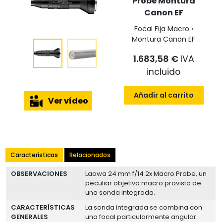
Probe Montura
Canon EF
Focal Fija Macro ›
Montura Canon EF
1.683,58 €
IVA
incluido
Añadir al carrito
Ver vídeo
Características
Relacionados
OBSERVACIONES
Laowa 24 mm f/14 2x Macro Probe, un
peculiar objetivo macro provisto de
una sonda integrada.
CARACTERÍSTICAS
La sonda integrada se combina con
GENERALES
una focal particularmente angular