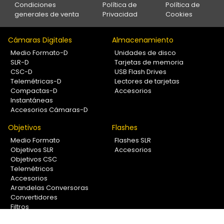
Condiciones
Política de
Política de
generales de venta
Privacidad
Cookies
Cámaras Digitales
Almacenamiento
Medio Formato-D
Unidades de disco
SLR-D
Tarjetas de memoria
CSC-D
USB Flash Drives
Telemétricas-D
Lectores de tarjetas
Compactas-D
Accesorios
Instantáneas
Accesorios Cámaras-D
Objetivos
Flashes
Medio Formato
Flashes SLR
Objetivos SLR
Accesorios
Objetivos CSC
Telemétricos
Accesorios
Arandelas Conversoras
Convertidores
Filtros
Lentes Aproximación