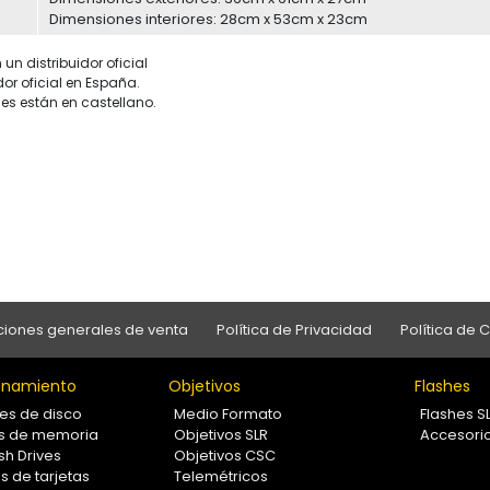
Dimensiones interiores: 28cm x 53cm x 23cm
un distribuidor oficial
dor oficial en España.
es están en castellano.
iones generales de venta
Política de Privacidad
Política de 
namiento
Objetivos
Flashes
es de disco
Medio Formato
Flashes S
as de memoria
Objetivos SLR
Accesori
sh Drives
Objetivos CSC
s de tarjetas
Telemétricos