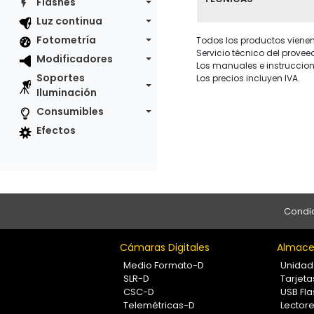
Flashes
Luz continua
Fotometría
Todos los productos vienen 
Servicio técnico del provee
Modificadores
Los manuales e instruccion
Soportes
Los precios incluyen IVA.
Iluminación
Consumibles
Efectos
Condic
Cámaras Digitales
Almace
Medio Formato-D
Unidad
SLR-D
Tarjet
CSC-D
USB Fla
Telemétricas-D
Lectore