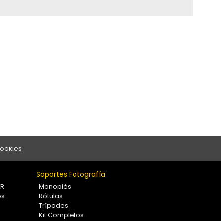
Cookies
Soportes Fotografía
LR
Monopiés
os
Rótulas
Trípodes
Kit Completos