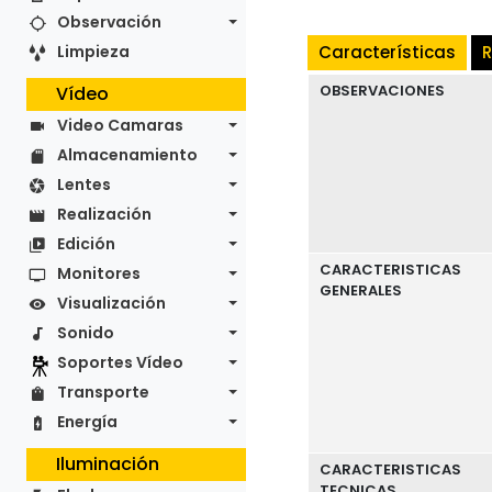
Observación
Limpieza
Características
R
OBSERVACIONES
Vídeo
Video Camaras
Almacenamiento
Lentes
Realización
Edición
CARACTERISTICAS
Monitores
GENERALES
Visualización
Sonido
Soportes Vídeo
Transporte
Energía
Iluminación
CARACTERISTICAS
TECNICAS