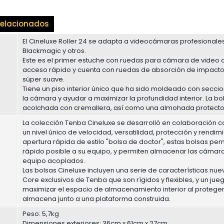
elacionados
El Cineluxe Roller 24 se adapta a videocámaras profesionale
Blackmagic y otros.
Este es el primer estuche con ruedas para cámara de video d
acceso rápido y cuenta con ruedas de absorción de impact
súper suave.
Tiene un piso interior único que ha sido moldeado con secc
la cámara y ayudar a maximizar la profundidad interior. La bo
acolchada con cremallera, así como una almohada protector
La colección Tenba Cineluxe se desarrolló en colaboración c
un nivel único de velocidad, versatilidad, protección y rendi
apertura rápida de estilo "bolsa de doctor", estas bolsas pe
rápido posible a su equipo, y permiten almacenar las cámar
equipo acoplados.
Las bolsas Cineluxe incluyen una serie de características nueva
Core exclusivos de Tenba que son rígidos y flexibles, y un j
maximizar el espacio de almacenamiento interior al proteger
almacena junto a una plataforma construida.
Peso: 5,7kg
Dimensiones exteriores: 36cm x 61cm x 27cm