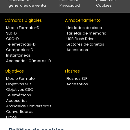
generales de venta
Privacidad
Cookies
Cámaras Digitales
Almacenamiento
Medio Formato-D
Unidades de disco
SLR-D
Tarjetas de memoria
CSC-D
USB Flash Drives
Telemétricas-D
Lectores de tarjetas
Compactas-D
Accesorios
Instantáneas
Accesorios Cámaras-D
Objetivos
Flashes
Medio Formato
Flashes SLR
Objetivos SLR
Accesorios
Objetivos CSC
Telemétricos
Accesorios
Arandelas Conversoras
Convertidores
Filtros
Lentes Aproximación
Calibradores