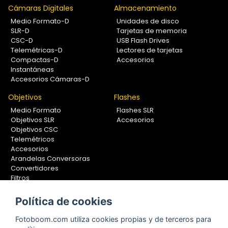
Cámaras Digitales
Almacenamiento
Medio Formato-D
Unidades de disco
SLR-D
Tarjetas de memoria
CSC-D
USB Flash Drives
Telemétricas-D
Lectores de tarjetas
Compactas-D
Accesorios
Instantáneas
Accesorios Cámaras-D
Objetivos
Flashes
Medio Formato
Flashes SLR
Objetivos SLR
Accesorios
Objetivos CSC
Telemétricos
Accesorios
Arandelas Conversoras
Convertidores
Filtros
Lentes Aproximación
Calibradores
Política de cookies
Soportes Fotografía
Fotoboom.com utiliza cookies propias y de terceros para