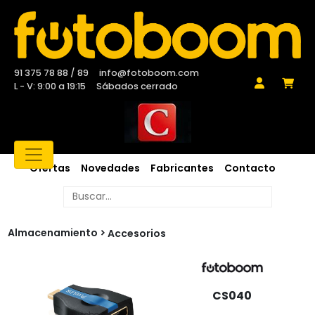
91 375 78 88 / 89
info@fotoboom.com
L - V: 9:00 a 19:15
Sábados cerrado
Ofertas
Novedades
Fabricantes
Contacto
Almacenamiento
Accesorios
CS040