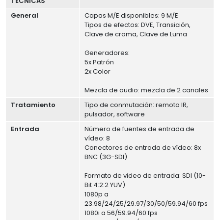
TECNICAS
General
Capas M/E disponibles: 9 M/E
Tipos de efectos: DVE, Transición,
Clave de croma, Clave de Luma
Generadores:
5x Patrón
2x Color
Mezcla de audio: mezcla de 2 canales
Tratamiento
Tipo de conmutación: remoto IR,
pulsador, software
Entrada
Número de fuentes de entrada de
vídeo: 8
Conectores de entrada de vídeo: 8x
BNC (3G-SDI)
Formato de video de entrada: SDI (10-
Bit 4:2:2 YUV)
1080p a
23.98/24/25/29.97/30/50/59.94/60 fps
1080i a 56/59.94/60 fps