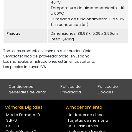
40°C
Temperatura de almacenamiento: -10
a 60°C
Humedad de funcionamiento: 0 a 90%
(sin condensación)
Físicas
Dimensiones: 36,98 x 15,09 x 3,96cm
Peso: 1,42kg
Todos los productos vienen un distribuidor oficial
Servicio técnico del proveedor oficial en España.
Los manuales e instrucciones están en castellano.
Los precios incluyen IVA.
Condiciones
Política de
Política de
generales de venta
Privacidad
Cookies
Cámaras Digitales
Almacenamiento
Medio Formato-D
Unidades de disco
SLR-D
Tarjetas de memoria
CSC-D
USB Flash Drives
Telemétricas-D
Lectores de tarjetas