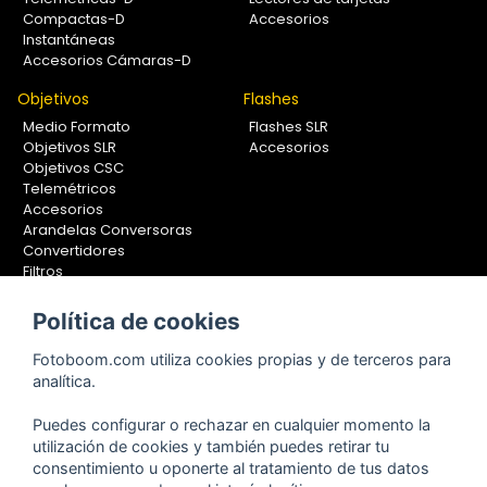
Compactas-D
Accesorios
Instantáneas
Accesorios Cámaras-D
Objetivos
Flashes
Medio Formato
Flashes SLR
Objetivos SLR
Accesorios
Objetivos CSC
Telemétricos
Accesorios
Arandelas Conversoras
Convertidores
Filtros
Lentes Aproximación
Calibradores
Política de cookies
Soportes Fotografía
Fotoboom.com utiliza cookies propias y de terceros para
Monopiés
analítica.
Rótulas
Trípodes
Puedes configurar o rechazar en cualquier momento la
Kit Completos
utilización de cookies y también puedes retirar tu
Accesorios
consentimiento u oponerte al tratamiento de tus datos