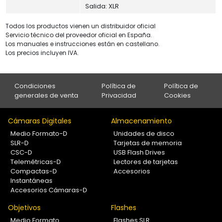
Salida: XLR
Todos los productos vienen un distribuidor oficial
Servicio técnico del proveedor oficial en España.
Los manuales e instrucciones están en castellano.
Los precios incluyen IVA.
Condiciones
Política de
Política de
generales de venta
Privacidad
Cookies
Cámaras Digitales
Almacenamiento
Medio Formato-D
Unidades de disco
SLR-D
Tarjetas de memoria
CSC-D
USB Flash Drives
Telemétricas-D
Lectores de tarjetas
Compactas-D
Accesorios
Instantáneas
Accesorios Cámaras-D
Objetivos
Flashes
Medio Formato
Flashes SLR