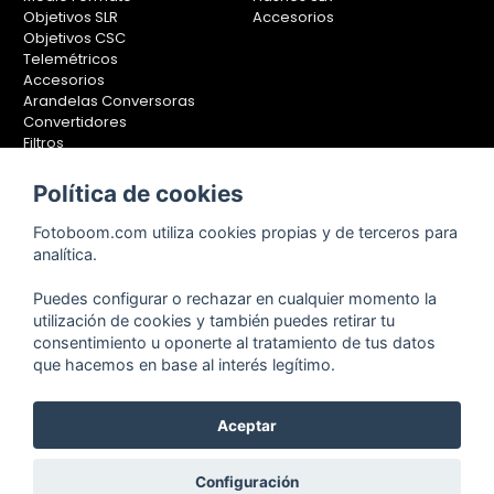
Objetivos SLR
Accesorios
Objetivos CSC
Telemétricos
Accesorios
Arandelas Conversoras
Convertidores
Filtros
Lentes Aproximación
Calibradores
Política de cookies
Soportes Fotografía
Fotoboom.com utiliza cookies propias y de terceros para
Monopiés
analítica.
Rótulas
Trípodes
Puedes configurar o rechazar en cualquier momento la
Kit Completos
utilización de cookies y también puedes retirar tu
Accesorios
consentimiento u oponerte al tratamiento de tus datos
que hacemos en base al interés legítimo.
Copyright © 2001-2024, Fotoboom, Fotonet, S.L. CIF. B-83430587
Aceptar
C/ San Romualdo Nº26 - 28037 Madrid - España
Teléfono de atención al cliente: 91 375 78 88 - 91 375 78 89 Fax: 91
Configuración
304 28 94. Cualquier comentario o sugerencia nos la puedes