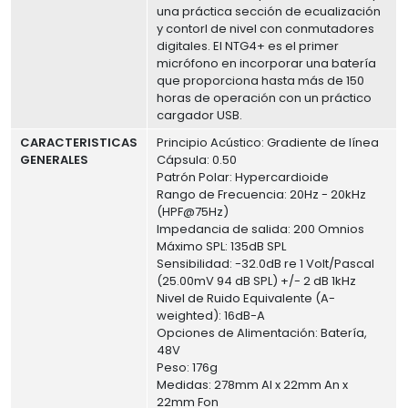
una práctica sección de ecualización
y contorl de nivel con conmutadores
digitales. El NTG4+ es el primer
micrófono en incorporar una batería
que proporciona hasta más de 150
horas de operación con un práctico
cargador USB.
CARACTERISTICAS
Principio Acústico: Gradiente de línea
GENERALES
Cápsula: 0.50
Patrón Polar: Hypercardioide
Rango de Frecuencia: 20Hz - 20kHz
(HPF@75Hz)
Impedancia de salida: 200 Omnios
Máximo SPL: 135dB SPL
Sensibilidad: -32.0dB re 1 Volt/Pascal
(25.00mV 94 dB SPL) +/- 2 dB 1kHz
Nivel de Ruido Equivalente (A-
weighted): 16dB-A
Opciones de Alimentación: Batería,
48V
Peso: 176g
Medidas: 278mm Al x 22mm An x
22mm Fon