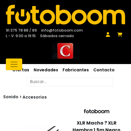
91 375 78 88 / 89
info@fotoboom.com
L - V: 9:00 a 19:15
Sábados cerrado
Ofertas
Novedades
Fabricantes
Contacto
Sonido
Accesorios
XLR Macho ? XLR
Hembra 1.5m Negro