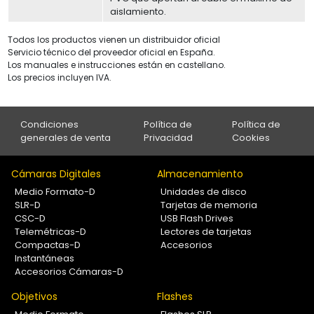
aislamiento.
Todos los productos vienen un distribuidor oficial
Servicio técnico del proveedor oficial en España.
Los manuales e instrucciones están en castellano.
Los precios incluyen IVA.
Condiciones
Política de
Política de
generales de venta
Privacidad
Cookies
Cámaras Digitales
Almacenamiento
Medio Formato-D
Unidades de disco
SLR-D
Tarjetas de memoria
CSC-D
USB Flash Drives
Telemétricas-D
Lectores de tarjetas
Compactas-D
Accesorios
Instantáneas
Accesorios Cámaras-D
Objetivos
Flashes