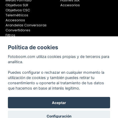
Medio Formato
Flashes SLR
Objetivos SLR
Accesorios
Objetivos CSC
Telemétricos
Accesorios
Arandelas Conversoras
Convertidores
Filtros
Lentes Aproximación
Calibradores
Política de cookies
Soportes Fotografía
Fotoboom.com utiliza cookies propias y de terceros para
Monopiés
analítica.
Rótulas
Trípodes
Puedes configurar o rechazar en cualquier momento la
Kit Completos
utilización de cookies y también puedes retirar tu
Accesorios
consentimiento u oponerte al tratamiento de tus datos
que hacemos en base al interés legítimo.
Aceptar
Copyright © 2001-2024, Fotoboom, Fotonet, S.L. CIF. B-83430587
C/ San Romualdo Nº26 - 28037 Madrid - España
Teléfono de atención al cliente: 91 375 78 88 - 91 375 78 89 Fax: 91
Configuración