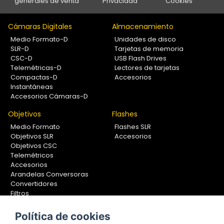
generales de venta
Privacidad
Cookies
Cámaras Digitales
Almacenamiento
Medio Formato-D
Unidades de disco
SLR-D
Tarjetas de memoria
CSC-D
USB Flash Drives
Telemétricas-D
Lectores de tarjetas
Compactas-D
Accesorios
Instantáneas
Accesorios Cámaras-D
Objetivos
Flashes
Medio Formato
Flashes SLR
Objetivos SLR
Accesorios
Objetivos CSC
Telemétricos
Accesorios
Arandelas Conversoras
Convertidores
Filtros
Lentes Aproximación
Calibradores
Política de cookies