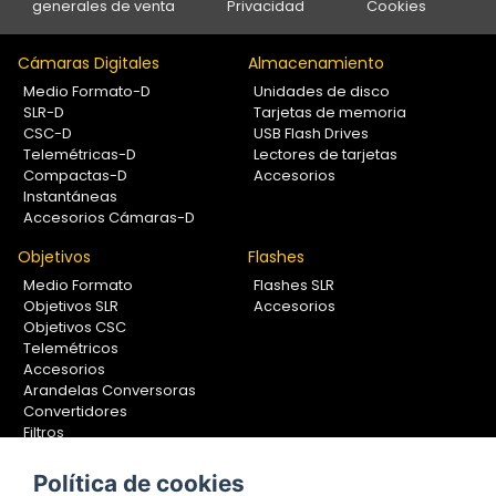
generales de venta
Privacidad
Cookies
Cámaras Digitales
Almacenamiento
Medio Formato-D
Unidades de disco
SLR-D
Tarjetas de memoria
CSC-D
USB Flash Drives
Telemétricas-D
Lectores de tarjetas
Compactas-D
Accesorios
Instantáneas
Accesorios Cámaras-D
Objetivos
Flashes
Medio Formato
Flashes SLR
Objetivos SLR
Accesorios
Objetivos CSC
Telemétricos
Accesorios
Arandelas Conversoras
Convertidores
Filtros
Lentes Aproximación
Calibradores
Política de cookies