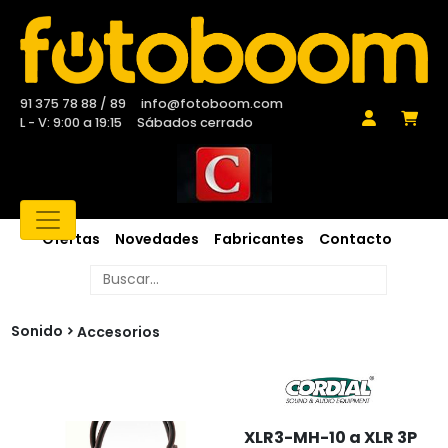
91 375 78 88 / 89
info@fotoboom.com
L - V: 9:00 a 19:15
Sábados cerrado
Ofertas
Novedades
Fabricantes
Contacto
Sonido
Accesorios
XLR3-MH-10 a XLR 3P