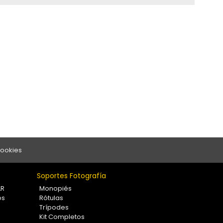
Cookies
Soportes Fotografía
LR
Monopiés
os
Rótulas
Trípodes
Kit Completos