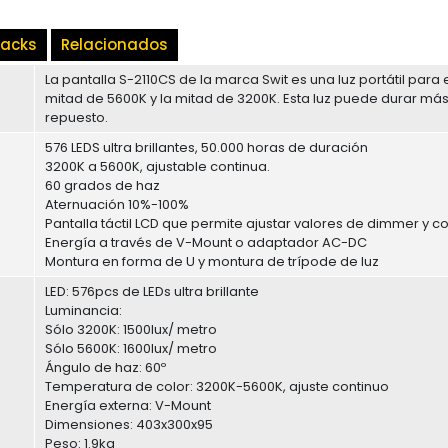
Packs
Relacionados
La pantalla S-2110CS de la marca Swit es una luz portátil par
mitad de 5600K y la mitad de 3200K. Esta luz puede durar más
repuesto.
576 LEDS ultra brillantes, 50.000 horas de duración
3200K a 5600K, ajustable continua.
60 grados de haz
Aternuación 10%-100%
Pantalla táctil LCD que permite ajustar valores de dimmer y c
Energía a través de V-Mount o adaptador AC-DC
Montura en forma de U y montura de trípode de luz
LED: 576pcs de LEDs ultra brillante
Luminancia:
Sólo 3200K: 1500lux/ metro
Sólo 5600K: 1600lux/ metro
Ángulo de haz: 60º
Temperatura de color: 3200K-5600K, ajuste continuo
Energía externa: V-Mount
Dimensiones: 403x300x95
Peso: 1.9kg