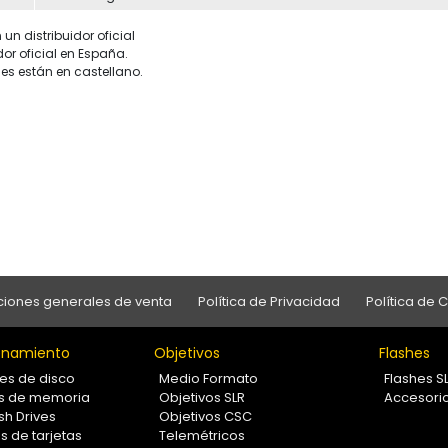
un distribuidor oficial
dor oficial en España.
es están en castellano.
iones generales de venta
Política de Privacidad
Política de 
namiento
Objetivos
Flashes
es de disco
Medio Formato
Flashes S
as de memoria
Objetivos SLR
Accesori
sh Drives
Objetivos CSC
s de tarjetas
Telemétricos