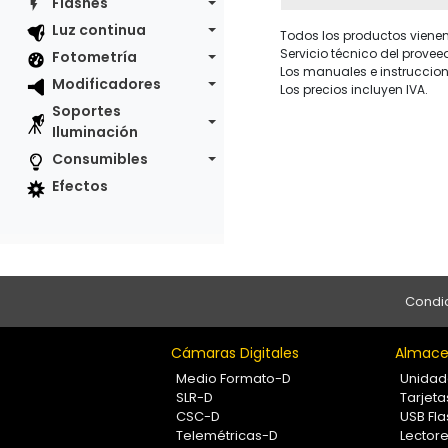
Flashes
Luz continua
Todos los productos vienen 
Servicio técnico del provee
Fotometría
Los manuales e instruccion
Modificadores
Los precios incluyen IVA.
Soportes
Iluminación
Consumibles
Efectos
Condic
Cámaras Digitales
Almace
Medio Formato-D
Unidad
SLR-D
Tarjet
CSC-D
USB Fla
Telemétricas-D
Lectore