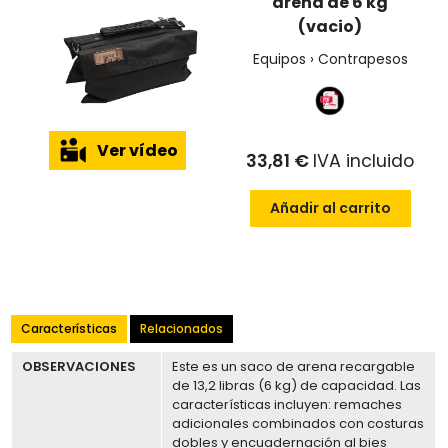
arena de 6 kg
(vacio)
Equipos › Contrapesos
Ver vídeo
33,81 €
IVA incluido
Añadir al carrito
Características
Relacionados
OBSERVACIONES
Este es un saco de arena recargable
de 13,2 libras (6 kg) de capacidad. Las
características incluyen: remaches
adicionales combinados con costuras
dobles y encuadernación al bies