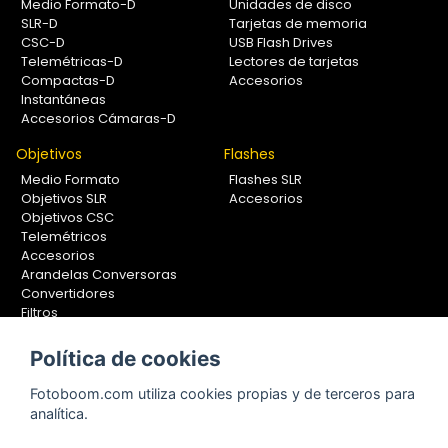
Medio Formato-D
Unidades de disco
SLR-D
Tarjetas de memoria
CSC-D
USB Flash Drives
Telemétricas-D
Lectores de tarjetas
Compactas-D
Accesorios
Instantáneas
Accesorios Cámaras-D
Objetivos
Flashes
Medio Formato
Flashes SLR
Objetivos SLR
Accesorios
Objetivos CSC
Telemétricos
Accesorios
Arandelas Conversoras
Convertidores
Filtros
Lentes Aproximación
Calibradores
Política de cookies
Soportes Fotografía
Fotoboom.com utiliza cookies propias y de terceros para
Monopiés
analítica.
Rótulas