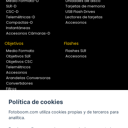
Medio Formato-D
Unidades de disco
SLR-D
Tarjetas de memoria
CSC-D
USB Flash Drives
Telemétricas-D
Lectores de tarjetas
Compactas-D
Accesorios
Instantáneas
Accesorios Cámaras-D
Objetivos
Flashes
Medio Formato
Flashes SLR
Objetivos SLR
Accesorios
Objetivos CSC
Telemétricos
Accesorios
Arandelas Conversoras
Convertidores
Filtros
Lentes Aproximación
Calibradores
Política de cookies
Soportes Fotografía
Fotoboom.com utiliza cookies propias y de terceros para
Monopiés
analítica.
Rótulas
Trípodes