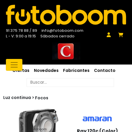
91 375 78 88 / 89
info@fotoboom.com
L - V: 9:00 a 19:15
Sábados cerrado
Ofertas
Novedades
Fabricantes
Contacto
Luz continua
Focos
Ray 120c (Color)