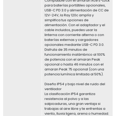
Compatible con el amaran Ace E-Lock
para baterías portátiles opcionales,
USB-C PD 3.0 y alimentación de CC de
12V-24V, la Ray 120c amplía y
simplifica tus opciones de
alimentación. Con el adaptador y el
cable incluidos, puedes usar la
linterna con corriente alterna o con
baterías externas y cargadores
opcionales mediante USB-C PD 3.0.
Disfruta de 35 minutos de
funcionamiento inalámbrico al 100%
de potencia con el amaran Peak
opcional o hasta 46 minutos con el
amaran Peak 75 opcional (con una
potencia lumínica limitada al 50%).
Diseño IP54 y bajo nivel de ruido del
ventilador
La clasificación IP54 garantiza
resistencia al polvo y a las
salpicaduras, una gran ventaja si
trabajas al aire libre y te enfrentas a
viento, lluvia ligera, arena o humedad.