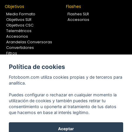
Objetivos
Flashes
Medio Formato
Flashes SLR
Objetivos SLR
Accesorios
Objetivos CSC
Telemétricos
Accesorios
Arandelas Conversoras
Convertidores
Filtros
Lentes Aproximación
Calibradores
Política de cookies
Soportes Fotografía
Fotoboom.com utiliza cookies propias y de terceros para
Monopiés
analítica.
Rótulas
Trípodes
Puedes configurar o rechazar en cualquier momento la
Kit Completos
utilización de cookies y también puedes retirar tu
Accesorios
consentimiento u oponerte al tratamiento de tus datos
que hacemos en base al interés legítimo.
Copyright © 2001-2024, Fotoboom, Fotonet, S.L. CIF. B-83430587
Aceptar