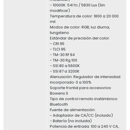
- 10000K: 541 fc / 5830 Lux (Sin
modificar)
Temperatura de color: 1800 a 20 000
mil
Modos de color: RGB, luz diurna,
tungsteno
Estándar de precisión del color:
- CRI 95
- TLCI 95
- TM-30 Rf 94
- TM-30 Rg 100
- SSI 80 a 5600K
- SSI 87 a 3200K
Atenuación: Regulador de intensidad
incorporado: 0 a 100%
Soporte frontal para accesorios:
Bowens S
Tipo de control remoto inalámbrico:
Bluetooth
Fuente de alimentación:
- Adaptador de CA/CC (incluido)
- Batería (no incluida)
Potencia de entrada: 100 a 240 V CA,