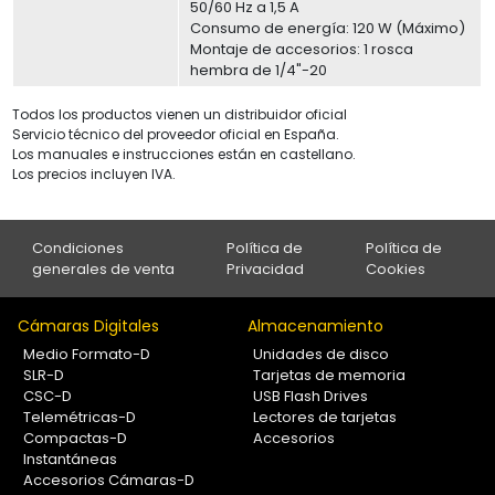
50/60 Hz a 1,5 A
Consumo de energía: 120 W (Máximo)
Montaje de accesorios: 1 rosca
hembra de 1/4"-20
Todos los productos vienen un distribuidor oficial
Servicio técnico del proveedor oficial en España.
Los manuales e instrucciones están en castellano.
Los precios incluyen IVA.
Condiciones
Política de
Política de
generales de venta
Privacidad
Cookies
Cámaras Digitales
Almacenamiento
Medio Formato-D
Unidades de disco
SLR-D
Tarjetas de memoria
CSC-D
USB Flash Drives
Telemétricas-D
Lectores de tarjetas
Compactas-D
Accesorios
Instantáneas
Accesorios Cámaras-D