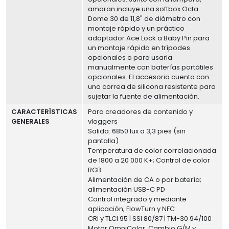
amaran incluye una softbox Octa
Dome 30 de 11,8" de diámetro con
montaje rápido y un práctico
adaptador Ace Lock a Baby Pin para
un montaje rápido en trípodes
opcionales o para usarla
manualmente con baterías portátiles
opcionales. El accesorio cuenta con
una correa de silicona resistente para
sujetar la fuente de alimentación.
CARACTERÍSTICAS
Para creadores de contenido y
GENERALES
vloggers
Salida: 6850 lux a 3,3 pies (sin
pantalla)
Temperatura de color correlacionada
de 1800 a 20 000 K+; Control de color
RGB
Alimentación de CA o por batería;
alimentación USB-C PD
Control integrado y mediante
aplicación; FlowTurn y NFC
CRI y TLCI 95 | SSI 80/87 | TM-30 94/100
Motor OmniColor, Cambio G/M y