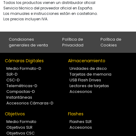
Todos los productos vienen un distribuidor oficial
Servicio técnico del proveedor oficial en España.
Los manuales e instrucciones están en castellano.
Los precios incluyen IVA.
Condiciones
Política de
Política de
generales de venta
Privacidad
Cookies
Cámaras Digitales
Almacenamiento
Medio Formato-D
Unidades de disco
SLR-D
Tarjetas de memoria
CSC-D
USB Flash Drives
Telemétricas-D
Lectores de tarjetas
Compactas-D
Accesorios
Instantáneas
Accesorios Cámaras-D
Objetivos
Flashes
Medio Formato
Flashes SLR
Objetivos SLR
Accesorios
Objetivos CSC