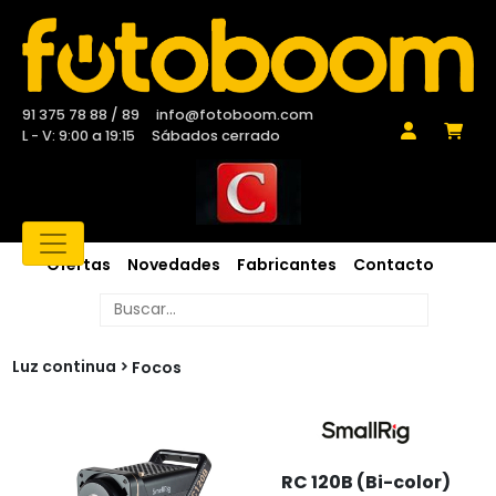
91 375 78 88 / 89
info@fotoboom.com
L - V: 9:00 a 19:15
Sábados cerrado
Ofertas
Novedades
Fabricantes
Contacto
Luz continua
Focos
RC 120B (Bi-color)