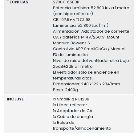
TECNICAS
2700K-6500K
Potencia lumínica: 52.800 lux a 1 metro
(con hiperreflector)
CRI: 97,5+ y TLCI: 98
Luminancia: 52.800 Lux (1 m)
Alimentación: Adaptador de corriente
CA / baterías 14.4V/26C V-Mount
Montura Bowens S
Control via APP SmallGoGo / Manual
FX de iluminación
Nivel de ruido del ventilador ultra bajo:
25dB±2dB a 1 metro.
El ventilador sólo se enciende en
temperaturas altas.
Dimensiones: 240 x 122 x 2347mm
Peso: 2400g
INCLUYE
1x SmallRig RC120B
1x Hiper-reflector
1x Adaptador de CA
1x Cable de energía
1x Bolsa de
transporte/almacenamiento