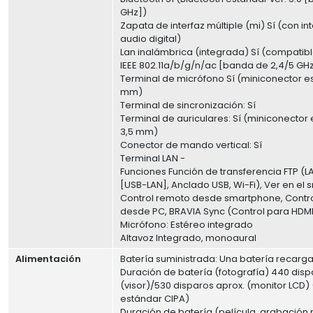
GHz])
Zapata de interfaz múltiple (mi) Sí (con in
audio digital)
Lan inalámbrica (integrada) Sí (compatibl
IEEE 802.11a/b/g/n/ac [banda de 2,4/5 GH
Terminal de micrófono Sí (miniconector e
mm)
Terminal de sincronización: Sí
Terminal de auriculares: Sí (miniconector
3,5 mm)
Conector de mando vertical: Sí
Terminal LAN -
Funciones Función de transferencia FTP (L
[USB-LAN], Anclado USB, Wi-Fi), Ver en el
Control remoto desde smartphone, Contr
desde PC, BRAVIA Sync (Control para HDMI
Micrófono: Estéreo integrado
Altavoz Integrado, monoaural
Alimentación
Batería suministrada: Una batería recarg
Duración de batería (fotografía) 440 disp
(visor)/530 disparos aprox. (monitor LCD)
estándar CIPA)
Duración de batería (película, grabación r