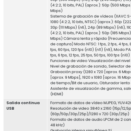
(4:2:2, 10 bits, PAL) (aprox.): 50p (500 Mbp
Mbps)
Sistema de grabación de vídeos (XAVC S-I
1080 (4:2:2, 10 bits, NTSC) (aprox.): 60p (2
30p (111 Mbps) (n6), 24p (89 Mbps) (n6), 19
(4:2:2, 10 bits, PAL) (aprox.): 50p (185 Mbps
Mbps) Cámara lenta y rápida (Frecuenci
de captura) Modo NTSC: 1 fps, 2 fps, 4 fps, 8 
fps, 60 fps, 120 fps (n10) (n11) (n9), Modo PAL:
fps, 6 fps, 12 fps, 25 fps, 50 fps, 100 fps (n10)
Funciones de video Visualización del nivel
Nivel de grabación de sonido, Selector de
Grabación proxy (1280 x 720 [aprox. 6 Mbps
[aprox. 9 Mbps], 1920 x 1080 [aprox. 16 Mb
de tiempo/Bit de usuario, Obturador lento
Asistente de visualización de gamma, sal
(HDMI)
Salida continua
Formato de datos de vídeo MJPEG, YUV42
USB
Resolución de video 3840 x 2160 (15p/12,5p
(60p/50p/30p/25p)/1280 x 720 (30p/25p)
Formato de datos de audio LPCM de 2 cana
48 kHz)
Grabación interna simultánea Sí