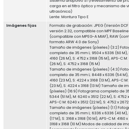
Sistema antipolvo Sí (revestimiento de pr
carga en el filtro óptico y mecanismo de v
ultrasónica)
Lente: Montura Tipo E
Imágenes fijas
Formato de grabación: JPEG (Versión DCF 2.
versión 2.32, compatible con MPF Baseline)
(compatible con MPEG-A MIAF), RAW (com
formato ARW 4.0 de Sony)
Tamaño de imágenes (píxeles) (3:2) Fot
completo de 35 mm L: 9504 x 6336 (60 M), 
4160 (26 M), S: 4752 x 3168 (15 M), APS-C M:
(26 M), S: 4752 x 3168 (15 M)
Tamaño de imágenes (píxeles) (4:3) Fot
completo de 35 mm L: 8448 x 6336 (54 M), 
4160 (23 M), S: 4224 x 3168 (13 M), APS-C M:
(23 M), S: 4224 x 3168 (13 M) Tamaño de 
(píxeles) (16:9) Fotograma completo de 3
5344 (51 M), M: 6240 x 3512 (22 M), S: 4752 x
APS-C M: 6240 x 3512 (22 M), S: 4752 x 2672
Tamaño de imágenes (píxeles) (1:1) Foto
completo de 35 mm L: 6336 x 6336 (40 M), 
(17 M), S: 3168 x 3168 (10 M), APS-C M: 4160 x 
3168 x 3168 (10 M) Modos de calidad de 