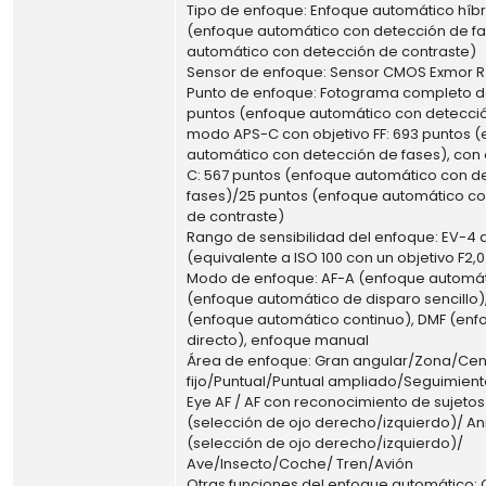
Tipo de enfoque: Enfoque automático híbr
(enfoque automático con detección de f
automático con detección de contraste)
Sensor de enfoque: Sensor CMOS Exmor R
Punto de enfoque: Fotograma completo d
puntos (enfoque automático con detecció
modo APS-C con objetivo FF: 693 puntos 
automático con detección de fases), con 
C: 567 puntos (enfoque automático con d
fases)/25 puntos (enfoque automático c
de contraste)
Rango de sensibilidad del enfoque: EV-4 
(equivalente a ISO 100 con un objetivo F2
Modo de enfoque: AF-A (enfoque automát
(enfoque automático de disparo sencillo)
(enfoque automático continuo), DMF (en
directo), enfoque manual
Área de enfoque: Gran angular/Zona/Cen
fijo/Puntual/Puntual ampliado/Seguimien
Eye AF / AF con reconocimiento de sujet
(selección de ojo derecho/izquierdo)/ An
(selección de ojo derecho/izquierdo)/
Ave/Insecto/Coche/ Tren/Avión
Otras funciones del enfoque automático: 