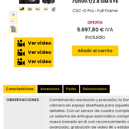
70mm f/2.8 GM II FE
CSC-D Pro › Full Frame
OFERTA
5.697,80 €
IVA
incluido
Ver vídeo
Añadir al carrito
Ver vídeo
Ver vídeo
Características
Accesorios
Packs
Relacionados
OBSERVACIONES
Combinando resolución y precisión, la Son
cámara sin espejo diseñada para aquell
detalles. Con un sensor de cuadro comple
un sistema de enfoque automático comp
nuevo basado en IA con reconocimiento d
avanzado, grabación de video 8K y estabi