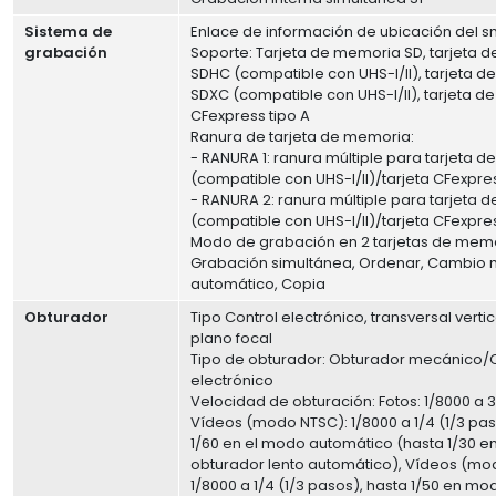
Sistema de
Enlace de información de ubicación del 
grabación
Soporte: Tarjeta de memoria SD, tarjeta 
SDHC (compatible con UHS-I/II), tarjeta 
SDXC (compatible con UHS-I/II), tarjeta 
CFexpress tipo A
Ranura de tarjeta de memoria:
- RANURA 1: ranura múltiple para tarjeta 
(compatible con UHS-I/II)/tarjeta CFexpres
- RANURA 2: ranura múltiple para tarjeta
(compatible con UHS-I/II)/tarjeta CFexpres
Modo de grabación en 2 tarjetas de memo
Grabación simultánea, Ordenar, Cambio 
automático, Copia
Obturador
Tipo Control electrónico, transversal vertic
plano focal
Tipo de obturador: Obturador mecánico/
electrónico
Velocidad de obturación: Fotos: 1/8000 a 3
Vídeos (modo NTSC): 1/8000 a 1/4 (1/3 pas
1/60 en el modo automático (hasta 1/30 e
obturador lento automático), Vídeos (mod
1/8000 a 1/4 (1/3 pasos), hasta 1/50 en mo