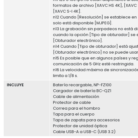
formatos de archivo [XAVC HS 4K], [XAVC 
[XAVC S-I 4K].
n12 Cuando [Resolución] se establece en
solo está disponible [MJPEG].
n13 La grabación sin parpadeos no está d
cuando la opción [Tipo de obturador] se 
[Obturador electrónico].
n14 Cuando [Tipo de obturador] está ajus
[Obturador electrónico] no se puede usar 
n15 Es posible que en algunos países y re
comunicación de 5 GHz esté restringida.
n16 La velocidad máxima de sincronización
limita a 1/8 s.
INCLUYE
Batería recargable, NP-FZ100
Cargador de batería BC-QZ1
Cable de alimentación
Protector de cable
Correa para el hombro
Tapa para el cuerpo
Tapa de zapata para accesorios
Protector de unidad óptica
Cable USB-A a USB-C (USB 3.2)