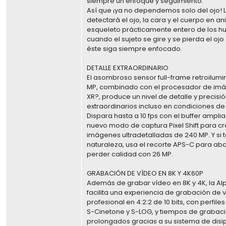
siempre un enfoque y seguimiento.
Así que ¡ya no dependemos solo del ojo!
detectará el ojo, la cara y el cuerpo en an
esqueleto prácticamente entero de los 
cuando el sujeto se gire y se pierda el ojo
éste siga siempre enfocado.
DETALLE EXTRAORDINARIO
El asombroso sensor full-frame retroilumi
MP, combinado con el procesador de im
XR?, produce un nivel de detalle y precisió
extraordinarios incluso en condiciones de lu
Dispara hasta a 10 fps con el buffer ampli
nuevo modo de captura Pixel Shift para c
imágenes ultradetalladas de 240 MP. Y si t
naturaleza, usa el recorte APS-C para ab
perder calidad con 26 MP.
GRABACIÓN DE VÍDEO EN 8K Y 4K60P
Además de grabar vídeo en 8K y 4K, la Al
facilita una experiencia de grabación de 
profesional en 4:2:2 de 10 bits, con perfil
S-Cinetone y S-LOG, y tiempos de grabac
prolongados gracias a su sistema de disi