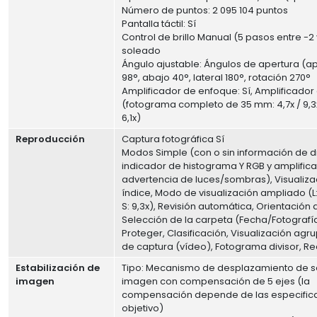
Número de puntos: 2 095 104 puntos
Pantalla táctil: Sí
Control de brillo Manual (5 pasos entre -2
soleado
Ángulo ajustable: Ángulos de apertura (apr
98°, abajo 40°, lateral 180°, rotación 270°
Amplificador de enfoque: Sí, Amplificado
(fotograma completo de 35 mm: 4,7x / 9,3x,
6,1x)
Reproducción
Captura fotográfica Sí
Modos Simple (con o sin información de d
indicador de histograma Y RGB y amplifica
advertencia de luces/sombras), Visualiza
índice, Modo de visualización ampliado (L: 1
S: 9,3x), Revisión automática, Orientación
Selección de la carpeta (Fecha/Fotografí
Proteger, Clasificación, Visualización ag
de captura (vídeo), Fotograma divisor, Re
Estabilización de
Tipo: Mecanismo de desplazamiento de s
imagen
imagen con compensación de 5 ejes (la
compensación depende de las especifica
objetivo)