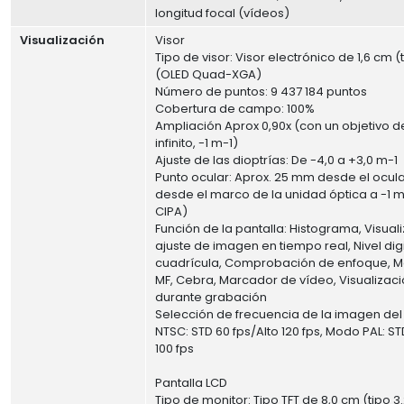
longitud focal (vídeos)
Visualización
Visor
Tipo de visor: Visor electrónico de 1,6 cm (
(OLED Quad-XGA)
Número de puntos: 9 437 184 puntos
Cobertura de campo: 100%
Ampliación Aprox 0,90x (con un objetivo 
infinito, -1 m-1)
Ajuste de las dioptrías: De -4,0 a +3,0 m-1
Punto ocular: Aprox. 25 mm desde el ocul
desde el marco de la unidad óptica a -1 
CIPA)
Función de la pantalla: Histograma, Visual
ajuste de imagen en tiempo real, Nivel digi
cuadrícula, Comprobación de enfoque, M
MF, Cebra, Marcador de vídeo, Visualizac
durante grabación
Selección de frecuencia de la imagen del
NTSC: STD 60 fps/Alto 120 fps, Modo PAL: ST
100 fps
Pantalla LCD
Tipo de monitor: Tipo TFT de 8,0 cm (tipo 3