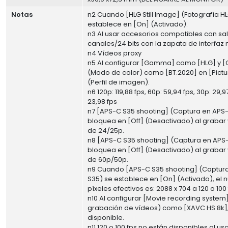
Notas
n2 Cuando [HLG Still Image] (Fotografía H
establece en [On] (Activado).
n3 Al usar accesorios compatibles con sa
canales/24 bits con la zapata de interfaz m
n4 Vídeos proxy
n5 Al configurar [Gamma] como [HLG] y 
(Modo de color) como [BT.2020] en [Pictur
(Perfil de imagen).
n6 120p: 119,88 fps, 60p: 59,94 fps, 30p: 29,9
23,98 fps
n7 [APS-C S35 shooting] (Captura en APS
bloquea en [Off] (Desactivado) al grabar
de 24/25p.
n8 [APS-C S35 shooting] (Captura en APS
bloquea en [Off] (Desactivado) al grabar
de 60p/50p.
n9 Cuando [APS-C S35 shooting] (Captur
S35) se establece en [On] (Activado), el
píxeles efectivos es: 2088 x 704 a 120 o 100 
n10 Al configurar [Movie recording system
grabación de vídeos) como [XAVC HS 8k]
disponible.
n11 120 o 100 fps no están disponibles al usa