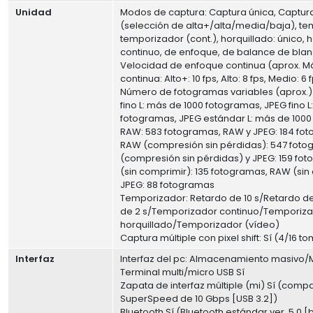
Unidad
Modos de captura: Captura única, Captur
(selección de alta+/alta/media/baja), te
temporizador (cont.), horquillado: único, h
continuo, de enfoque, de balance de bla
Velocidad de enfoque continua (aprox. M
continua: Alto+: 10 fps, Alto: 8 fps, Medio: 6 
Número de fotogramas variables (aprox.)
fino L: más de 1000 fotogramas, JPEG fino 
fotogramas, JPEG estándar L: más de 1000
RAW: 583 fotogramas, RAW y JPEG: 184 fo
RAW (compresión sin pérdidas): 547 fot
(compresión sin pérdidas) y JPEG: 159 fo
(sin comprimir): 135 fotogramas, RAW (sin
JPEG: 88 fotogramas
Temporizador: Retardo de 10 s/Retardo d
de 2 s/Temporizador continuo/Temporiz
horquillado/Temporizador (vídeo)
Captura múltiple con pixel shift: Sí (4/16 t
Interfaz
Interfaz del pc: Almacenamiento masivo/
Terminal multi/micro USB Sí
Zapata de interfaz múltiple (mi) Sí (comp
SuperSpeed de 10 Gbps [USB 3.2])
Bluetooth Sí (Bluetooth estándar ver. 5.0 