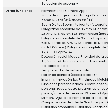
Selección de escena: -
Otras funciones
Playmemories Camera Apps: -
Zoom de imagen nítida: Fotografías: aprox.
aprox. 1,5x (4K/8K), aprox. 2x (HD)
Zoom Digital: Zoom inteligente (fotografía
Fotograma completo de 35 mm: M: aprox. 1,
2x, APS-C: S: aprox. 1,3x; zoom digital (foto
Fotograma completo de 35 mm: L: aprox. 4x
6,1x, S: aprox. 8x, APS-C: M: aprox. 4x, S: ap
digital (Vídeos): Fotograma completo de 
4x, APS-C: aprox. 4x
Detección facial: Modos: Prioridad de la c
AF, Prioridad de la cara en medición múltip
de registro facial
Temporizador de autorretrato: -
Lector de pantalla (accesibilidad) ?
Imprimir: Impresión Exif, Print Image Matchin
Funciones personalizadas: Ajustes de tecl
personalizados, Ajuste programable (cue
piezas/tarjeta de memoria 12 piezas), Ajus
Mi menú, Ajuste del nombre de la captura
Compensación de la lente Sombras perifé
Distorsión cromática; Distorsión, Variación