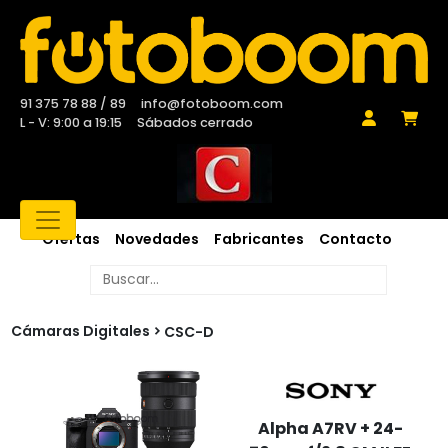
91 375 78 88 / 89
info@fotoboom.com
L - V: 9:00 a 19:15
Sábados cerrado
Ofertas
Novedades
Fabricantes
Contacto
Cámaras Digitales
CSC-D
Alpha A7RV + 24-