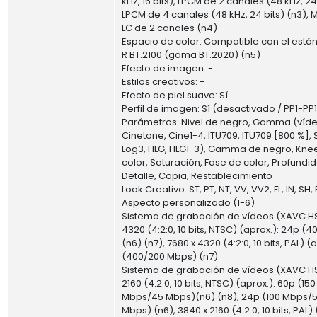
kHz, 16 bits), LPCM de 2 canales (48 kHz, 24 
LPCM de 4 canales (48 kHz, 24 bits) (n3)
LC de 2 canales (n4)
Espacio de color: Compatible con el están
R BT.2100 (gama BT.2020) (n5)
Efecto de imagen: -
Estilos creativos: -
Efecto de piel suave: Sí
Perfil de imagen: Sí (desactivado / PP1-PP1
Parámetros: Nivel de negro, Gamma (vídeo
Cinetone, Cine1-4, ITU709, ITU709 [800 %], 
Log3, HLG, HLG1-3), Gamma de negro, Kne
color, Saturación, Fase de color, Profundi
Detalle, Copia, Restablecimiento
Look Creativo: ST, PT, NT, VV, VV2, FL, IN, SH,
Aspecto personalizado (1-6)
Sistema de grabación de vídeos (XAVC HS
4320 (4:2:0, 10 bits, NTSC) (aprox.): 24p 
(n6) (n7), 7680 x 4320 (4:2:0, 10 bits, PAL) (
(400/200 Mbps) (n7)
Sistema de grabación de vídeos (XAVC HS
2160 (4:2:0, 10 bits, NTSC) (aprox.): 60p (1
Mbps/45 Mbps)(n6) (n8), 24p (100 Mbps/
Mbps) (n6), 3840 x 2160 (4:2:0, 10 bits, PAL)