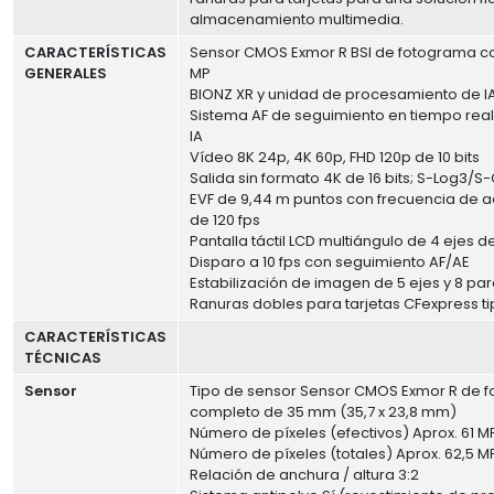
almacenamiento multimedia.
CARACTERÍSTICAS
Sensor CMOS Exmor R BSI de fotograma c
GENERALES
MP
BIONZ XR y unidad de procesamiento de I
Sistema AF de seguimiento en tiempo rea
IA
Vídeo 8K 24p, 4K 60p, FHD 120p de 10 bits
Salida sin formato 4K de 16 bits; S-Log3/S
EVF de 9,44 m puntos con frecuencia de a
de 120 fps
Pantalla táctil LCD multiángulo de 4 ejes de
Disparo a 10 fps con seguimiento AF/AE
Estabilización de imagen de 5 ejes y 8 pa
Ranuras dobles para tarjetas CFexpress t
CARACTERÍSTICAS
TÉCNICAS
Sensor
Tipo de sensor Sensor CMOS Exmor R de 
completo de 35 mm (35,7 x 23,8 mm)
Número de píxeles (efectivos) Aprox. 61 M
Número de píxeles (totales) Aprox. 62,5 M
Relación de anchura / altura 3:2