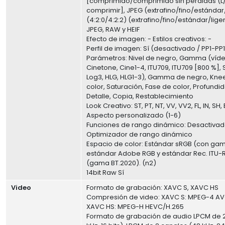
[comprimido/comprimido sin pérdidas (L
comprimir], JPEG (extrafino/fino/estándar/
(4:2:0/4:2:2) (extrafino/fino/estándar/lige
JPEG, RAW y HEIF
Efecto de imagen: - Estilos creativos: -
Perfil de imagen: Sí (desactivado / PP1-PP1
Parámetros: Nivel de negro, Gamma (vídeo
Cinetone, Cine1-4, ITU709, ITU709 [800 %], 
Log3, HLG, HLG1-3), Gamma de negro, Kne
color, Saturación, Fase de color, Profundi
Detalle, Copia, Restablecimiento
Look Creativo: ST, PT, NT, VV, VV2, FL, IN, SH,
Aspecto personalizado (1-6)
Funciones de rango dinámico: Desactivad
Optimizador de rango dinámico
Espacio de color: Estándar sRGB (con ga
estándar Adobe RGB y estándar Rec. ITU-R
(gama BT.2020). (n2)
14bit Raw Sí
Video
Formato de grabación: XAVC S, XAVC HS
Compresión de video: XAVC S: MPEG-4 AV
XAVC HS: MPEG-H HEVC/H.265
Formato de grabación de audio LPCM de 