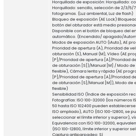
Horquillado de exposición: Horquillado: con
Horquillado: sencillo, selección de 2/3/5/
fotogramas. (Luz ambiental, Luz de flash)
Bloqueo de exposición (AE Lock) Bloquea
botón del obturador está medio presiona
Disponible con el botón de bloqueo del e
automático. (Encendido/ apagado/Autom
Modos de exposición AUTO (iAuto), AE pr
Prioridad de apertura (A), Prioridad de v
obturación (S), Manual (M), Vídeo (AE p
[P]/Prioridad de apertura [A]/Prioridad d
de obturación [S])/Manual [M] / Modo de
flexible), Cámara lenta y rápida (AE pro
[P]/Prioridad de apertura [A]/Prioridad d
de obturación [S]/Manual [M]), Modo de 
flexible)
Sensibilidad ISO (Índice de exposición 
Fotografías: ISO 100-32000 (los números 
50 hasta ISO 102400 pueden establecers
ISO ampliado), AUTO (ISO 100-12800, se p
seleccionar el límite inferior y superior), v
Equivalencia con ISO 100-32000, equivale
(ISO 100-12800, límite inferior y superior s
Captura antiparpadeo: Sí