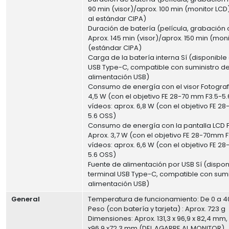
90 min (visor)/aprox. 100 min (monitor LC
al estándar CIPA)
Duración de batería (película, grabación 
Aprox. 145 min (visor)/aprox. 150 min (mon
(estándar CIPA)
Carga de la batería interna Sí (disponible
USB Type-C, compatible con suministro d
alimentación USB)
Consumo de energía con el visor Fotografí
4,5 W (con el objetivo FE 28-70 mm F3.5-5.
vídeos: aprox. 6,8 W (con el objetivo FE 2
5.6 OSS)
Consumo de energía con la pantalla LCD F
Aprox. 3,7 W (con el objetivo FE 28-70mm F
vídeos: aprox. 6,6 W (con el objetivo FE 2
5.6 OSS)
Fuente de alimentación por USB Sí (dispon
terminal USB Type-C, compatible con sumi
alimentación USB)
General
Temperatura de funcionamiento: De 0 a 4
Peso (con batería y tarjeta) : Aprox. 723 g
Dimensiones: Aprox. 131,3 x 96,9 x 82,4 mm, 
x96,9 x72,3 mm (DEL AGARRE AL MONITOR)