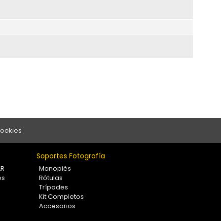
Cookies
Soportes Fotografía
LR
Monopiés
os
Rótulas
Trípodes
Kit Completos
Accesorios