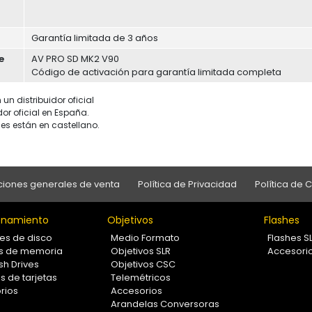
Garantía limitada de 3 años
e
AV PRO SD MK2 V90
Código de activación para garantía limitada completa
un distribuidor oficial
dor oficial en España.
es están en castellano.
iones generales de venta
Política de Privacidad
Política de 
namiento
Objetivos
Flashes
es de disco
Medio Formato
Flashes S
as de memoria
Objetivos SLR
Accesori
sh Drives
Objetivos CSC
s de tarjetas
Telemétricos
rios
Accesorios
Arandelas Conversoras