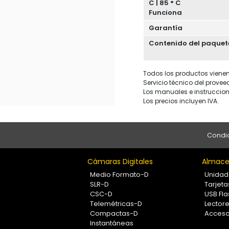
C | 85 ° C
Funciona
Garantía
Contenido del paquet
Todos los productos vienen 
Servicio técnico del provee
Los manuales e instruccion
Los precios incluyen IVA.
Condic
Cámaras Digitales
Almace
Medio Formato-D
Unidad
SLR-D
Tarjet
CSC-D
USB Fla
Telemétricas-D
Lectore
Compactas-D
Acceso
Instantáneas