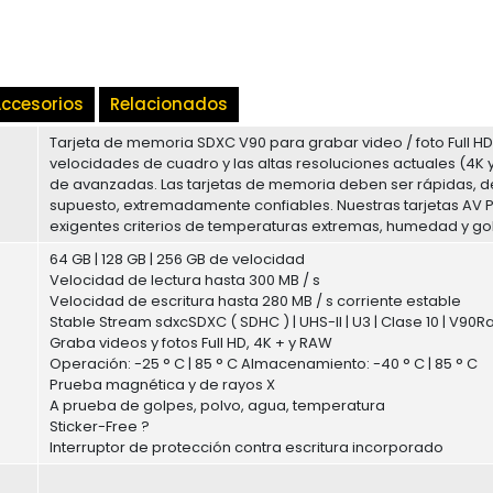
ccesorios
Relacionados
Tarjeta de memoria SDXC V90 para grabar video / foto Full HD, 4
velocidades de cuadro y las altas resoluciones actuales (4K
de avanzadas. Las tarjetas de memoria deben ser rápidas, d
supuesto, extremadamente confiables. Nuestras tarjetas AV 
exigentes criterios de temperaturas extremas, humedad y go
64 GB | 128 GB | 256 GB de velocidad
Velocidad de lectura hasta 300 MB / s
Velocidad de escritura hasta 280 MB / s corriente estable
Stable Stream sdxcSDXC ( SDHC ) | UHS-II | U3 | Clase 10 | V9
Graba videos y fotos Full HD, 4K + y RAW
Operación: -25 ° C | 85 ° C Almacenamiento: -40 ° C | 85 ° C
Prueba magnética y de rayos X
A prueba de golpes, polvo, agua, temperatura
Sticker-Free ?
Interruptor de protección contra escritura incorporado