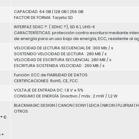
CAPACIDAD: 64 GB | 128 GB | 256 GB
FACTOR DE FORMA: Tarjeta SD
INTERFAZ SDXC ?: ( SDHC ?), SD 6.1, UHS-II
CARACTERÍSTICAS: protección contra escritura mediante inter
de energía para un uso bajo de energía, ECC, resistente al a
VELOCIDAD DE LECTURA SECUENCIAL DE :300 Mb / s
SOSTENIDO VELOCIDAD DE LECTURA : 280 MB / s
VELOCIDAD DE ESCRITURA SECUENCIAL: 280 MB / s
ESCRITURA SOSTENIDA VELOCIDAD : 260 MB / s
Función: ECC de FIABILIDAD DE DATOS
CERTIFICACIONES: RoHS, CE, FCC
VOLTAJE DE ENTRADA DC: 1.8 V ± 5%
CONSUMO DE ENERGÍA (inactivo / máx.: 2 mW / 1,2 W
BLACKMAGIC DESIGN | CANON | SONY | LEICA | NIKON | FUJIFILM | 
OTROS
° C
 °