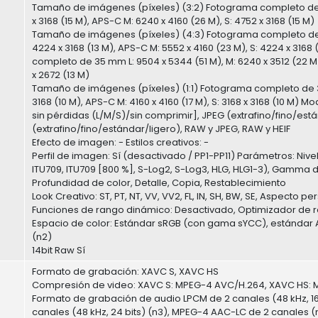
Tamaño de imágenes (píxeles) (3:2) Fotograma completo de 35
x 3168 (15 M), APS-C M: 6240 x 4160 (26 M), S: 4752 x 3168 (15 M)
Tamaño de imágenes (píxeles) (4:3) Fotograma completo de 35
4224 x 3168 (13 M), APS-C M: 5552 x 4160 (23 M), S: 4224 x 31
completo de 35 mm L: 9504 x 5344 (51 M), M: 6240 x 3512 (22 M),
x 2672 (13 M)
Tamaño de imágenes (píxeles) (1:1) Fotograma completo de 35 m
3168 (10 M), APS-C M: 4160 x 4160 (17 M), S: 3168 x 3168 (10
sin pérdidas (L/M/S)/sin comprimir], JPEG (extrafino/fino/están
(extrafino/fino/estándar/ligero), RAW y JPEG, RAW y HEIF
Efecto de imagen: - Estilos creativos: -
Perfil de imagen: Sí (desactivado / PP1-PP11) Parámetros: Niv
ITU709, ITU709 [800 %], S-Log2, S-Log3, HLG, HLG1-3), Gamma 
Profundidad de color, Detalle, Copia, Restablecimiento
Look Creativo: ST, PT, NT, VV, VV2, FL, IN, SH, BW, SE, Aspecto p
Funciones de rango dinámico: Desactivado, Optimizador de 
Espacio de color: Estándar sRGB (con gama sYCC), estándar 
(n2)
14bit Raw Sí
Formato de grabación: XAVC S, XAVC HS
Compresión de video: XAVC S: MPEG-4 AVC/H.264, XAVC HS:
Formato de grabación de audio LPCM de 2 canales (48 kHz, 16 b
canales (48 kHz, 24 bits) (n3), MPEG-4 AAC-LC de 2 canales (