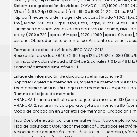
Sistema de grabación de vídeos (XAVC S-I HD) 1920 x 1080 (4:2:2
Mbps) (n6), 24p (89 Mbps) (n6), 1920 x 1080 (4:2:2, 10 bits, PA
rápida (Frecuencia de imagen de captura) Modo NTSC: 1 fps, 2 fps,
(n9), Modo PAL: 1 fps, 2 fps, 3 fps, 6 fps, 12 fps, 25 fps, 50 fps, 100
Funciones de video Visualización del nivel de sonido, Nivel 
proxy (1280 x 720 [aprox. 6 Mbps], 1920 x 1080 [aprox. 9 Mbps],
usuario, Obturador lento automático, Asistente de visualiza
Formato de datos de vídeo MJPEG, YUV42012
Resolución de video 3840 x 2160 (15p/12,5p)/1920 x 1080 (60p
Formato de datos de audio LPCM de 2 canales (16 bits 48 kHz)
Grabación interna simultánea Sí
Enlace de información de ubicación del smartphone Sí
Soporte: Tarjeta de memoria SD, tarjeta de memoria SDHC (c
(compatible con UHS-I/II), tarjeta de memoria CFexpress tipo
Ranura de tarjeta de memoria:
- RANURA 1: ranura múltiple para tarjeta de memoria SD (compa
- RANURA 2: ranura múltiple para tarjeta de memoria SD (comp
Modo de grabación en 2 tarjetas de memoria: Grabación sim
Tipo Control electrónico, transversal vertical, tipo de plano fo
Tipo de obturador: Obturador mecánico/Obturador electróni
Velocidad de obturación: Fotos: 1/8000 a 30 s, Bombilla, Vídeo