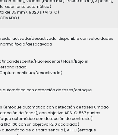
utomático), Vídeos (modo PAL): 1/8000 a 1/4 (1/3 pasos),
turador lento automático)
eto de 35 mm), 1/320 s (APS-C)
SACTIVADO)
ruido: activada/desactivada, disponible con velocidades
o: normal/baja/desactivada
/Incandescente/Fluorescente/ Flash/Bajo el
/Personalizado
/Captura continua/Desactivado)
ue automático con detección de fases/enfoque
s (enfoque automático con detección de fases), modo
etección de fases), con objetivo APS-C: 567 puntos
foque automático con detección de contraste)
a ISO 100 con un objetivo F2,0 acoplado)
automático de disparo sencillo), AF-C (enfoque