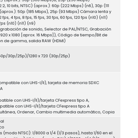
, 10 bits, NTSC) (aprox.): 60p (222 Mbps) (n6), 30p (111
L) (aprox.): 50p (185 Mbps), 25p (93 Mbps) Cámara lenta y
 4 fps, 8 fps, 15 fps, 30 fps, 60 fps, 120 fps (n10) (n11)
 fps (n10) (n11) (n9)
de grabación de sonido, Selector de PAL/NTSC, Grabación
 1920 x 1080 [aprox. 16 Mbps]), Código de tiempo/Bit de
ción de gamma, salida RAW (HDMI)
/50p/30p/25p)/1280 x 720 (30p/25p)
ompatible con UHS-I/II), tarjeta de memoria SDXC
 A
tible con UHS-I/II)/tarjeta CFexpress tipo A,
atible con UHS-I/II)/tarjeta CFexpress tipo A
ultánea, Ordenar, Cambio multimedia automático, Copia
cal
co
s (modo NTSC): 1/8000 a 1/4 (1/3 pasos), hasta 1/60 en el