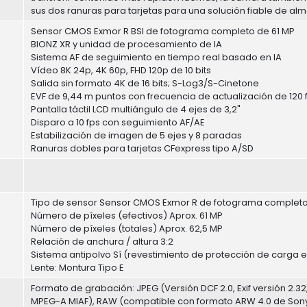
sus dos ranuras para tarjetas para una solución fiable de a
Sensor CMOS Exmor R BSI de fotograma completo de 61 MP
BIONZ XR y unidad de procesamiento de IA
Sistema AF de seguimiento en tiempo real basado en IA
Vídeo 8K 24p, 4K 60p, FHD 120p de 10 bits
Salida sin formato 4K de 16 bits; S-Log3/S-Cinetone
EVF de 9,44 m puntos con frecuencia de actualización de 120 
Pantalla táctil LCD multiángulo de 4 ejes de 3,2"
Disparo a 10 fps con seguimiento AF/AE
Estabilización de imagen de 5 ejes y 8 paradas
Ranuras dobles para tarjetas CFexpress tipo A/SD
Tipo de sensor Sensor CMOS Exmor R de fotograma completo
Número de píxeles (efectivos) Aprox. 61 MP
Número de píxeles (totales) Aprox. 62,5 MP
Relación de anchura / altura 3:2
Sistema antipolvo Sí (revestimiento de protección de carga en
Lente: Montura Tipo E
Formato de grabación: JPEG (Versión DCF 2.0, Exif versión 2.3
MPEG-A MIAF), RAW (compatible con formato ARW 4.0 de Son