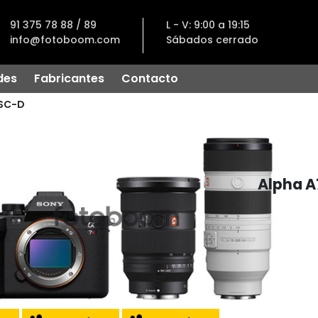
91 375 78 88 / 89
L - V: 9:00 a 19:15
info@fotoboom.com
Sábados cerrado
des
Fabricantes
Contacto
SC-D
Alpha A