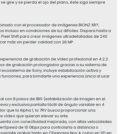
e gire y se pierda el ojo del plano, éste siga siempre
mbinado con el procesador de imágenes BIONZ XR?,
os incluso en condiciones de luz difíciles. Dispara hasta a
 Pixel Shift para crear imágenes ultradetalladas de 240
arcar más sin perder calidad con 26 MP.
 experiencia de grabación de vídeo profesional en 4:2:2
empos de grabación prolongados gracias a su sistema de
 ecosistema de Sony, incluye estabilización activa y
s funciones, para brindarte una experiencia única al usar
al con 8 pasos de IBIS (estabilización de imagen en el
eva y exclusiva pantalla táctil de ángulo variable en 4
dor que la Alpha 1, la 7RV busca proporcionar una
e vídeo que quieran elevar su arte.
 cuenta con conectividad mejorada, con altas velocidades
erSpeed de 10 Gbps para controlarla a distancia o
 permite grabar tanto en CFexpress tipo A como en SD en