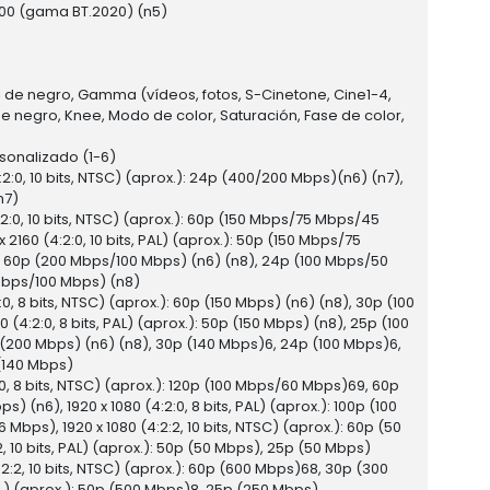
100 (gama BT.2020) (n5)
el de negro, Gamma (vídeos, fotos, S-Cinetone, Cine1-4,
de negro, Knee, Modo de color, Saturación, Fase de color,
ersonalizado (1-6)
0, 10 bits, NTSC) (aprox.): 24p (400/200 Mbps)(n6) (n7),
n7)
:0, 10 bits, NTSC) (aprox.): 60p (150 Mbps/75 Mbps/45
60 (4:2:0, 10 bits, PAL) (aprox.): 50p (150 Mbps/75
.): 60p (200 Mbps/100 Mbps) (n6) (n8), 24p (100 Mbps/50
0 Mbps/100 Mbps) (n8)
 8 bits, NTSC) (aprox.): 60p (150 Mbps) (n6) (n8), 30p (100
4:2:0, 8 bits, PAL) (aprox.): 50p (150 Mbps) (n8), 25p (100
p (200 Mbps) (n6) (n8), 30p (140 Mbps)6, 24p (100 Mbps)6,
 (140 Mbps)
, 8 bits, NTSC) (aprox.): 120p (100 Mbps/60 Mbps)69, 60p
n6), 1920 x 1080 (4:2:0, 8 bits, PAL) (aprox.): 100p (100
ps), 1920 x 1080 (4:2:2, 10 bits, NTSC) (aprox.): 60p (50
 10 bits, PAL) (aprox.): 50p (50 Mbps), 25p (50 Mbps)
:2, 10 bits, NTSC) (aprox.): 60p (600 Mbps)68, 30p (300
PAL) (aprox.): 50p (500 Mbps)8, 25p (250 Mbps)