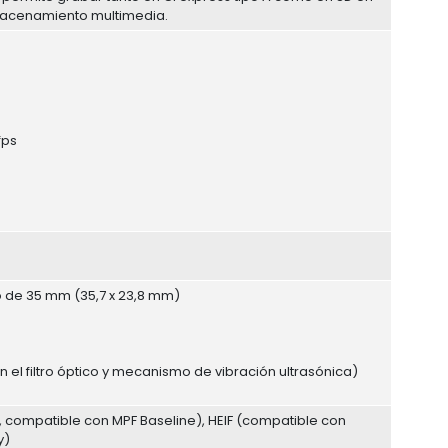
lmacenamiento multimedia.
fps
 de 35 mm (35,7 x 23,8 mm)
 el filtro óptico y mecanismo de vibración ultrasónica)
2, compatible con MPF Baseline), HEIF (compatible con
y)