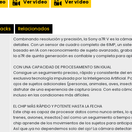
deo
Ver vídeo
Ver vídeo
Packs
Relacionados
Combinando resolución y precisión, la Sony a7R V es la cám
detalles. Con un sensor de cuadro completo de 61MP, un s
basado en IA con reconocimiento de sujeto avanzado, grabac
la a7R de quinta generación es confiable y completa para apl
CON UNA CAPACIDAD DE PROCESAMIENTO SIN IGUAL
Consigue un seguimiento preciso, rápido y consistente del en
exclusiva tecnología impulsada por la Inteligencia Artificial
ojos de sujetos adicionales (personas, animales, aves, insect
disfrutar de una experiencia de captura única. Con esta cámar
incluso en las condiciones más difíciles.
EL CHIP MÁS RÁPIDO Y POTENTE HASTA LA FECHA
Este chip es capaz de procesar datos como nunca antes, lo qu
trenes, aviones, insectos) así como un seguimiento a tiempo 
chip aprende de los movimientos de los sujetos para anticip
Así que ¡ya no dependemos solo del ojo! La cámara detectará 