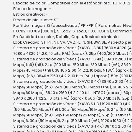
Espacio de color: Compatible con el estándar Rec. ITU-R BT.2
Efecto de imagen: -
Estilos creativos: -
Efecto de piel suave: Sí
Perfil de imagen: Sí (desactivado / PP1-PP11) Parámetros: Niv
ITU709, ITU709 [800 %], S-Log2, S-Log3, HLG, HLG1-3), Gamma 
Profundidad de color, Detalle, Copia, Restablecimiento
Look Creativo: ST, PT, NT, VV, VV2, FL, IN, SH, BW, SE, Aspecto p
Sistema de grabación de vídeos (XAVC HS 8K) 7680 x 4320 (4:2:
7680 x 4320 (4:2:0, 10 bits, PAL) (aprox.): 25p (400/200 Mbps) (
Sistema de grabación de vídeos (XAVC HS 4K) 3840 x 2160 (4:2
Mbps)(n6) (n8), 24p (100 Mbps/50 Mbps/30 Mbps) (n6), 3840 x 21
Mbps/45 Mbps) (n8), 3840 x 2160 (4:2:2, 10 bits, NTSC) (aprox
Mbps) (n6), 3840 x 2160 (4:2:2, 10 bits, PAL) (aprox.): 50p (20
Sistema de grabación de vídeos (XAVC S 4K) 3840 x 2160 (4:2:0,
Mbps/60 Mbps) (n6), 24p (100 Mbps/60 Mbps) (n6), 3840 x 2160 (
Mbps/60 Mbps), 3840 x 2160 (4:2:2, 10 bits, NTSC) (aprox.): 60
3840 x 2160 (4:2:2, 10 bits, PAL) (aprox.): 50p (200 Mbps)8, 25p
Sistema de grabación de vídeos (XAVC S HD) 1920 x 1080 (4:2:0
(50 Mbps/25 Mbps) (n6), 30p (50 Mbps/16 Mbps)6, 24p (50 Mbps) (
Mbps/60 Mbps) (n9), 50p (50 Mbps/25 Mbps), 25p (50 Mbps/16 Mb
Mbps)6, 30p (50 Mbps)6, 24p (50 Mbps) (n6), 1920 x 1080 (4:2:2,
Sistema de grabación de vídeos (XAVC S-I 4K) 3840 x 2160 (4:2
Mbps) (n6), 24p (240 Mbps) (n6), 3840 x 2160 (4:2:2, 10 bits, 