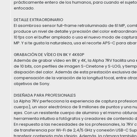
prácticamente entero de los humanos, para cuando el sujeto s
enfocado.
DETALLE EXTRAORDINARIO
El asombroso sensor full-frame retroiluminado de 61 MP, co
produce un nivel de detalle y precisión del color extraordinari
10 fps con el buffer ampliado o usa el nuevo modo de captura
MP. Y si te gusta la naturaleza, usa el recorte APS-C para ab
GRABACIÓN DE VÍDEO EN 8K Y 4K60P
Además de grabar vídeo en 8K y 4K, la Alpha 7RV facilita una
de 10 bits, con perfiles de imagen S-Cinetone y S-LOG, y ti
disipación del calor. Además de esta prestación exclusiva del
compensación de la variación de la longitud focal, entre otra
objetivos de Sony.
DISEÑADA PARA PROFESIONALES
La Alpha 7RV perfecciona la experiencia de captura profesion
cuerpo), un visor electrónico de 9 millones de puntos y una nu
ejes. Con un resistente cuerpo de aluminio y el mismo obtura
herramienta intuitiva a fotógrafos y creadores de contenido d
En respuesta a las necesidades de los profesionales, la 7RV
de transferencia por Wi-Fi de 2,4/5 GHz y conexión USB-C Sup
transferir contenido más rápido. Además, la cámara también