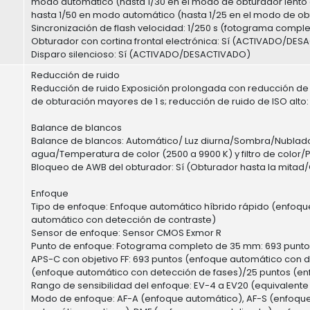
modo automático (hasta 1/30 en el modo de obturador lento a
hasta 1/50 en modo automático (hasta 1/25 en el modo de ob
Sincronización de flash velocidad: 1/250 s (fotograma compl
Obturador con cortina frontal electrónica: Sí (ACTIVADO/DE
Disparo silencioso: Sí (ACTIVADO/DESACTIVADO)
Reducción de ruido
Reducción de ruido Exposición prolongada con reducción de 
de obturación mayores de 1 s; reducción de ruido de ISO alt
Balance de blancos
Balance de blancos: Automático/ Luz diurna/Sombra/Nublado
agua/Temperatura de color (2500 a 9900 K) y filtro de color
Bloqueo de AWB del obturador: Sí (Obturador hasta la mitad
Enfoque
Tipo de enfoque: Enfoque automático híbrido rápido (enfoq
automático con detección de contraste)
Sensor de enfoque: Sensor CMOS Exmor R
Punto de enfoque: Fotograma completo de 35 mm: 693 punto
APS-C con objetivo FF: 693 puntos (enfoque automático con d
(enfoque automático con detección de fases)/25 puntos (en
Rango de sensibilidad del enfoque: EV-4 a EV20 (equivalente 
Modo de enfoque: AF-A (enfoque automático), AF-S (enfoque 