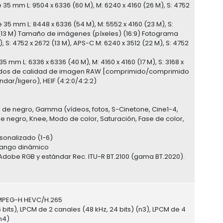
 mm L: 9504 x 6336 (60 M), M: 6240 x 4160 (26 M), S: 4752
 mm L: 8448 x 6336 (54 M), M: 5552 x 4160 (23 M), S:
68 (13 M) Tamaño de imágenes (píxeles) (16:9) Fotograma
 S: 4752 x 2672 (13 M), APS-C M: 6240 x 3512 (22 M), S: 4752
m L: 6336 x 6336 (40 M), M: 4160 x 4160 (17 M), S: 3168 x
 M) Modos de calidad de imagen RAW [comprimido/comprimido
dar/ligero), HEIF (4:2:0/4:2:2)
el de negro, Gamma (vídeos, fotos, S-Cinetone, Cine1-4,
de negro, Knee, Modo de color, Saturación, Fase de color,
ersonalizado (1-6)
rango dinámico
Adobe RGB y estándar Rec. ITU-R BT.2100 (gama BT.2020).
 MPEG-H HEVC/H.265
its), LPCM de 2 canales (48 kHz, 24 bits) (n3), LPCM de 4
n4)