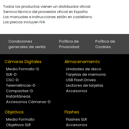
Todos los productos vienen un distribuidor oficial
Servicio técnico del proveedor oficial en España.
Los manuales e instrucciones están en castellano.
Los precios incluyen IVA.
Condiciones
Política de
Política de
generales de venta
Privacidad
Cookies
Cámaras Digitales
Almacenamiento
Medio Formato-D
Unidades de disco
SLR-D
Tarjetas de memoria
CSC-D
USB Flash Drives
Telemétricas-D
Lectores de tarjetas
Compactas-D
Accesorios
Instantáneas
Accesorios Cámaras-D
Objetivos
Flashes
Medio Formato
Flashes SLR
Objetivos SLR
Accesorios