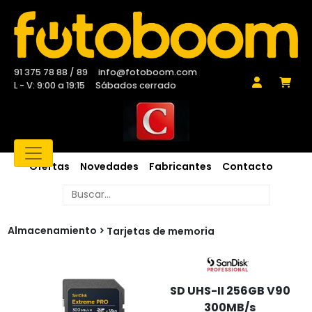
91 375 78 88 / 89
info@fotoboom.com
L - V: 9:00 a 19:15
Sábados cerrado
Ofertas
Novedades
Fabricantes
Contacto
Almacenamiento
Tarjetas de memoria
SD UHS-II 256GB V90
300MB/s