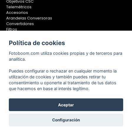
Objetivos CSC
Telemétricos
Accesorios
Arandelas Conversoras
Convertidores
Filtros
Lentes Aproximación
Calibradores
Política de cookies
Soportes Fotografía
Fotoboom.com utiliza cookies propias y de terceros para
Monopiés
analítica.
Rótulas
Trípodes
Puedes configurar o rechazar en cualquier momento la
Kit Completos
utilización de cookies y también puedes retirar tu
Accesorios
consentimiento u oponerte al tratamiento de tus datos
que hacemos en base al interés legítimo.
Copyright © 2001-2024, Fotoboom, Fotonet, S.L. CIF. B-83430587
Aceptar
C/ San Romualdo Nº26 - 28037 Madrid - España
Teléfono de atención al cliente: 91 375 78 88 - 91 375 78 89 Fax: 91
Configuración
304 28 94. Cualquier comentario o sugerencia nos la puedes
hacer llegar
pinchando aquí.