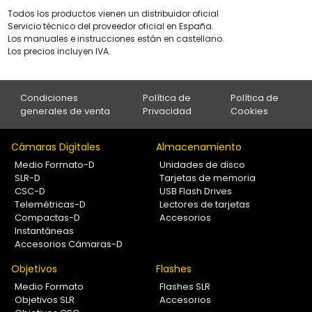
Todos los productos vienen un distribuidor oficial
Servicio técnico del proveedor oficial en España.
Los manuales e instrucciones están en castellano.
Los precios incluyen IVA.
Condiciones
Política de
Política de
generales de venta
Privacidad
Cookies
Cámaras Digitales
Almacenamiento
Medio Formato-D
Unidades de disco
SLR-D
Tarjetas de memoria
CSC-D
USB Flash Drives
Telemétricas-D
Lectores de tarjetas
Compactas-D
Accesorios
Instantáneas
Accesorios Cámaras-D
Objetivos
Flashes
Medio Formato
Flashes SLR
Objetivos SLR
Accesorios