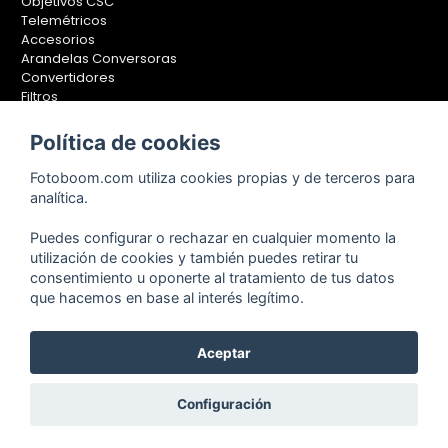
Objetivos CSC
Telemétricos
Accesorios
Arandelas Conversoras
Convertidores
Filtros
Lentes Aproximación
Calibradores
Política de cookies
Soportes Fotografía
Fotoboom.com utiliza cookies propias y de terceros para
Monopiés
analítica.
Rótulas
Trípodes
Puedes configurar o rechazar en cualquier momento la
Kit Completos
utilización de cookies y también puedes retirar tu
Accesorios
consentimiento u oponerte al tratamiento de tus datos
que hacemos en base al interés legítimo.
Aceptar
Copyright © 2001-2024, Fotoboom, Fotonet, S.L. CIF. B-83430587
C/ San Romualdo Nº26 - 28037 Madrid - España
Teléfono de atención al cliente: 91 375 78 88 - 91 375 78 89 Fax: 91
Configuración
304 28 94. Cualquier comentario o sugerencia nos la puedes
hacer llegar
pinchando aquí.