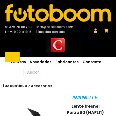
91 375 78 88 / 89
info@fotoboom.com
L - V: 9:00 a 19:15
Sábados cerrado
Ofertas
Novedades
Fabricantes
Contacto
Luz continua
Accesorios
Lente fresnel
Forza60 (NAFL11)