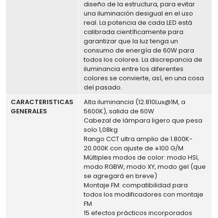
diseño de la estructura, para evitar
una iluminación desigual en el uso
real. La potencia de cada LED está
calibrada científicamente para
garantizar que la luz tenga un
consumo de energía de 60W para
todos los colores. La discrepancia de
iluminancia entre los diferentes
colores se convierte, así, en una cosa
del pasado.
CARACTERISTICAS
Alta iluminancia (12.810Lux@1M, a
GENERALES
5600K), salida de 60W
Cabezal de lámpara ligero que pesa
solo 1,08kg
Rango CCT ultra amplio de 1.800K-
20.000K con ajuste de ±100 G/M
Múltiples modos de color: modo HSI,
modo RGBW, modo XY, modo gel (que
se agregará en breve)
Montaje FM: compatibilidad para
todos los modificadores con montaje
FM
15 efectos prácticos incorporados