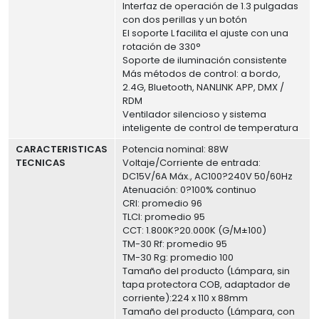
Interfaz de operación de 1.3 pulgadas
con dos perillas y un botón
El soporte L facilita el ajuste con una
rotación de 330°
Soporte de iluminación consistente
Más métodos de control: a bordo,
2.4G, Bluetooth, NANLINK APP, DMX /
RDM
Ventilador silencioso y sistema
inteligente de control de temperatura
CARACTERISTICAS
Potencia nominal: 88W
TECNICAS
Voltaje/Corriente de entrada:
DC15V/6A Máx., AC100?240V 50/60Hz
Atenuación: 0?100% continuo
CRI: promedio 96
TLCI: promedio 95
CCT: 1.800K?20.000K (G/M±100)
TM-30 Rf: promedio 95
TM-30 Rg: promedio 100
Tamaño del producto (Lámpara, sin
tapa protectora COB, adaptador de
corriente):224 x 110 x 88mm
Tamaño del producto (Lámpara, con