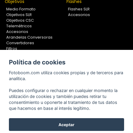
Objetivos
Flashes
Medio Formato
Flashes SLR
Objetivos SLR
Accesorios
Objetivos CSC
Telemétricos
Accesorios
Arandelas Conversoras
Convertidores
Filtros
Lentes Aproximación
Calibradores
Política de cookies
Soportes Fotografía
Fotoboom.com utiliza cookies propias y de terceros para
Monopiés
analítica.
Rótulas
Trípodes
Puedes configurar o rechazar en cualquier momento la
Kit Completos
utilización de cookies y también puedes retirar tu
Accesorios
consentimiento u oponerte al tratamiento de tus datos
que hacemos en base al interés legítimo.
Aceptar
Copyright © 2001-2024, Fotoboom, Fotonet, S.L. CIF. B-83430587
C/ San Romualdo Nº26 - 28037 Madrid - España