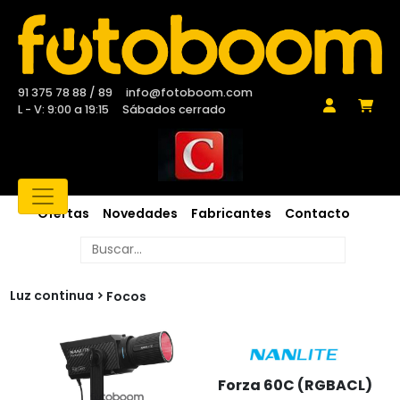
91 375 78 88 / 89
info@fotoboom.com
L - V: 9:00 a 19:15
Sábados cerrado
Ofertas
Novedades
Fabricantes
Contacto
Luz continua
Focos
Forza 60C (RGBACL)