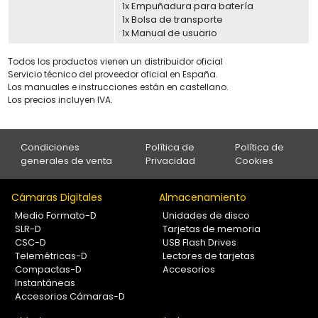
1x Empuñadura para batería
1x Bolsa de transporte
1x Manual de usuario
Todos los productos vienen un distribuidor oficial
Servicio técnico del proveedor oficial en España.
Los manuales e instrucciones están en castellano.
Los precios incluyen IVA.
Condiciones
Política de
Política de
generales de venta
Privacidad
Cookies
Cámaras Digitales
Almacenamiento
Medio Formato-D
Unidades de disco
SLR-D
Tarjetas de memoria
CSC-D
USB Flash Drives
Telemétricas-D
Lectores de tarjetas
Compactas-D
Accesorios
Instantáneas
Accesorios Cámaras-D