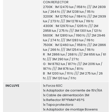
CON REFLECTOR
2700K : 1M 12470 lux / 1158 fc /// 2M 2839
lux / 264 fc /// 3M 1238 lux / 115 fc
3200K : 1M 12750 lux / 1184 fc /// 2M 2939
lux / 273 fc /// 3M 1278 lux / 119 fc
4300K : 1M 12970 lux / 1205 fc /// 2M
2958 lux / 275 fc /// 3M 1301 lux / 121 fc
5600K : 1M 12810 lux / 1190 fc /// 2M 2946
lux / 274 fc /// 3M 1283 lux / 119 fc
7500K : 1M 12460 lux / 1158 fc /// 2M 2866
lux / 266 fc /// 3M 1254 lux / 116 fc
R : 1M 2866 lux / 268 fc /// 2M 656 lux / 61
fc /// 3M 290 lux / 27 fc
G : 1M 8792 lux / 817 fc /// 2M 2016 lux /
187 fc /// 3M 876 lux / 81 fc
B : 1M 1200 lux / 111 fc /// 2M 275 lux / 26
fc /// 3M 120 lux / 11 fc
INCLUYE
1x Forza 60C
1x Adaptador de corriente de 15V/6A
1x Cable de alimentación 3M
1x Reflector RF?FMM?45?S
1x Tapa protectora
1x Adaptador de montaje Bowens