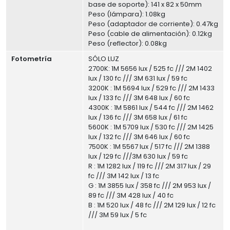
base de soporte): 141 x 82 x 50mm
Peso (lámpara): 1.08kg
Peso (adaptador de corriente): 0.47kg
Peso (cable de alimentación): 0.12kg
Peso (reflector): 0.08kg
Fotometría
SÓLO LUZ
2700K: 1M 5656 lux / 525 fc /// 2M 1402
lux / 130 fc /// 3M 631 lux / 59 fc
3200K : 1M 5694 lux / 529 fc /// 2M 1433
lux / 133 fc /// 3M 648 lux / 60 fc
4300K : 1M 5861 lux / 544 fc /// 2M 1462
lux / 136 fc /// 3M 658 lux / 61 fc
5600K : 1M 5709 lux / 530 fc /// 2M 1425
lux / 132 fc /// 3M 646 lux / 60 fc
7500K : 1M 5567 lux / 517 fc /// 2M 1388
lux / 129 fc ///3M 630 lux / 59 fc
R : 1M 1282 lux / 119 fc /// 2M 317 lux / 29
fc /// 3M 142 lux / 13 fc
G : 1M 3855 lux / 358 fc /// 2M 953 lux /
89 fc /// 3M 428 lux / 40 fc
B : 1M 520 lux / 48 fc /// 2M 129 lux / 12 fc
/// 3M 59 lux / 5 fc