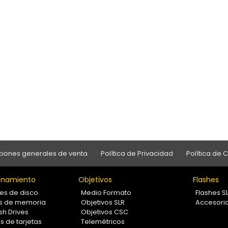
iones generales de venta
Política de Privacidad
Política de 
namiento
Objetivos
Flashes
es de disco
Medio Formato
Flashes S
as de memoria
Objetivos SLR
Accesori
sh Drives
Objetivos CSC
s de tarjetas
Telemétricos