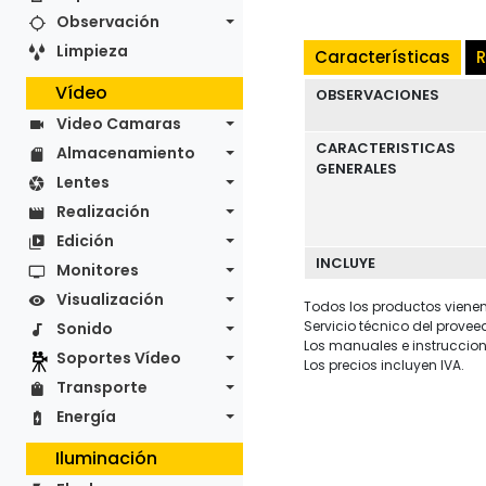
Observación
Limpieza
Características
R
Vídeo
OBSERVACIONES
Video Camaras
CARACTERISTICAS
Almacenamiento
GENERALES
Lentes
Realización
Edición
INCLUYE
Monitores
Visualización
Todos los productos vienen 
Servicio técnico del provee
Sonido
Los manuales e instruccion
Soportes Vídeo
Los precios incluyen IVA.
Transporte
Energía
Iluminación