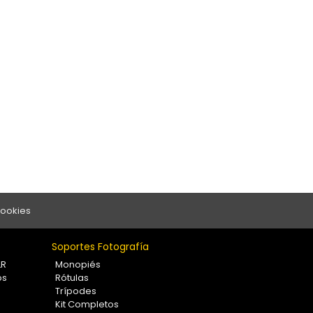
Cookies
Soportes Fotografía
LR
Monopiés
os
Rótulas
Trípodes
Kit Completos