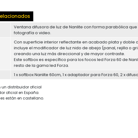
elacionados
Ventana difusora de luz de Nanlite con forma parabólica que 
fotografía o video.
Con superficie interior reflectante en acabado plata y doble 
incluye el modificador de luz nido de abeja (panal, rejilla o gr
creando una luz más direccional y de mayor contraste.
Este softbox es específico para los focos led Forza 60 de Na
resto de la gama led Forza.
1 x softbox Nanlite 60cm, 1 x adaptador para Forza 60, 2 x difus
un distribuidor oficial
dor oficial en España.
es están en castellano.