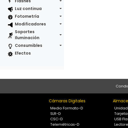
Flashes
Luz continua
Fotometría
Modificadores
Soportes
Iluminación
Consumibles
Efectos
Condic
Cámaras Digitales
Almace
Medio Formato-D
Unidad
SLR-D
Tarjet
CSC-D
USB Fla
Telemétricas-D
Lectore