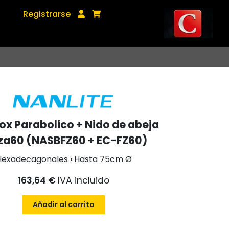
Registrarse
ox Parabolico + Nido de abeja
za60 (NASBFZ60 + EC-FZ60)
Hexadecagonales › Hasta 75cm Ø
163,64 €
IVA incluido
Añadir al carrito