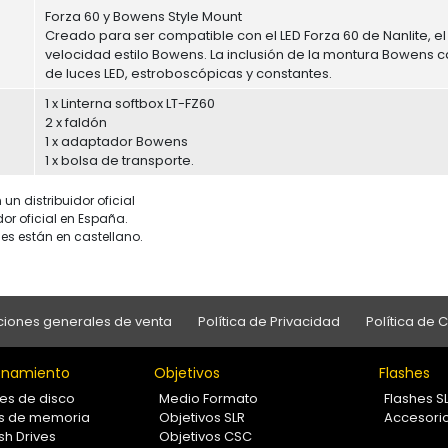
Forza 60 y Bowens Style Mount
Creado para ser compatible con el LED Forza 60 de Nanlite, el f
velocidad estilo Bowens. La inclusión de la montura Bowens 
de luces LED, estroboscópicas y constantes.
1 x Linterna softbox LT-FZ60
2 x faldón
1 x adaptador Bowens
1 x bolsa de transporte.
un distribuidor oficial
dor oficial en España.
es están en castellano.
iones generales de venta
Política de Privacidad
Política de 
namiento
Objetivos
Flashes
es de disco
Medio Formato
Flashes S
as de memoria
Objetivos SLR
Accesori
sh Drives
Objetivos CSC