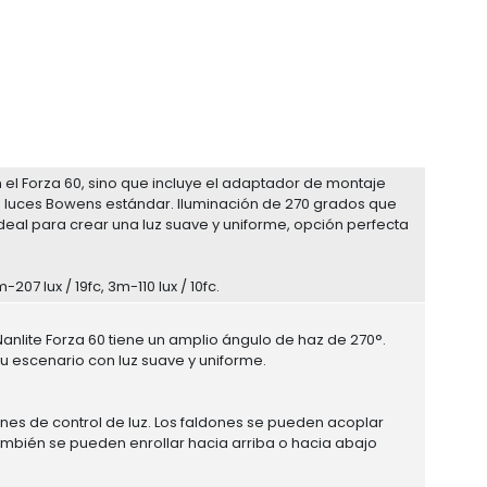
n el Forza 60, sino que incluye el adaptador de montaje
s luces Bowens estándar. Iluminación de 270 grados que
ideal para crear una luz suave y uniforme, opción perfecta
207 lux / 19fc, 3m-110 lux / 10fc.
a Nanlite Forza 60 tiene un amplio ángulo de haz de 270°.
 tu escenario con luz suave y uniforme.
ones de control de luz. Los faldones se pueden acoplar
ambién se pueden enrollar hacia arriba o hacia abajo