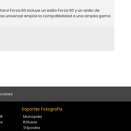
arol Forza 60 incluye un estilo Forza 60 y un anillo de
casi universal amplía la compatibilidad a una amplia gama
Cookies
Soportes Fotografía
LR
Monopiés
os
Rótulas
Trípodes