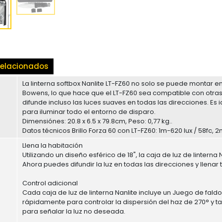
elacionados
La linterna softbox Nanlite LT-FZ60 no solo se puede montar e
Bowens, lo que hace que el LT-FZ60 sea compatible con otra
difunde incluso las luces suaves en todas las direcciones. Es 
para iluminar todo el entorno de disparo.
Dimensiónes: 20.8 x 6.5 x 79.8cm, Peso: 0,77 kg..
Datos técnicos Brillo Forza 60 con LT-FZ60: 1m-620 lux / 58fc, 2m-
Llena la habitación
Utilizando un diseño esférico de 18", la caja de luz de lintern
Ahora puedes difundir la luz en todas las direcciones y llenar
Control adicional
Cada caja de luz de linterna Nanlite incluye un Juego de fald
rápidamente para controlar la dispersión del haz de 270° y t
para señalar la luz no deseada.