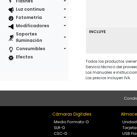
Flashes
Luz continua
Fotometría
Modificadores
INCLUYE
Soportes
Iluminación
Consumibles
Efectos
Todos los productos vienen 
Servicio técnico del provee
Los manuales e instruccion
Los precios incluyen IVA.
Condic
Cámaras Digitales
Almace
Medio Formato-D
Unidad
SLR-D
Tarjet
CSC-D
USB Fla