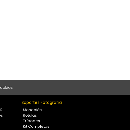
Cookies
Soportes Fotografía
LR
Monopiés
os
Rótulas
Trípodes
Kit Completos