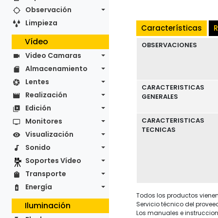
Observación
Limpieza
Características
R
Vídeo
OBSERVACIONES
Video Camaras
Almacenamiento
Lentes
CARACTERISTICAS
Realización
GENERALES
Edición
CARACTERISTICAS
Monitores
TECNICAS
Visualización
Sonido
Soportes Vídeo
Transporte
Energía
Todos los productos vienen 
Servicio técnico del provee
Iluminación
Los manuales e instruccion