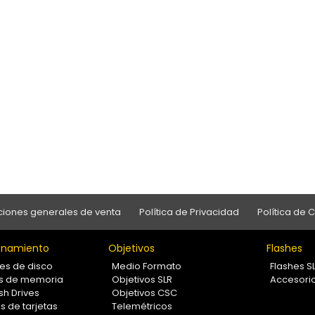
iones generales de venta
Política de Privacidad
Política de 
namiento
Objetivos
Flashes
es de disco
Medio Formato
Flashes S
as de memoria
Objetivos SLR
Accesori
sh Drives
Objetivos CSC
s de tarjetas
Telemétricos