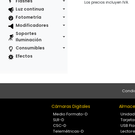
Flashes
Los precios incluyen IVA.
Luz continua
Fotometría
Modificadores
Soportes
Iluminación
Consumibles
Efectos
Condic
Cámaras Digitales
Almace
Medio Formato-D
Unidad
SLR-D
Tarjet
CSC-D
USB Fla
Telemétricas-D
Lectore