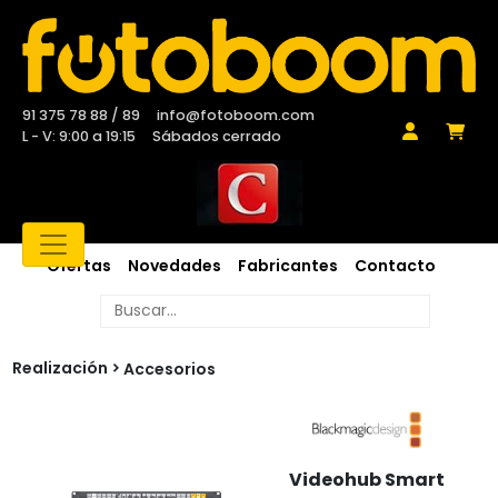
91 375 78 88 / 89
info@fotoboom.com
L - V: 9:00 a 19:15
Sábados cerrado
Ofertas
Novedades
Fabricantes
Contacto
Realización
Accesorios
Videohub Smart