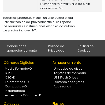
Humedad relativa: 0 % a 90 % sin
condensación
Todos los productos vienen un distribuidor oficial
Servicio técnico del proveedor oficial en España.
Los manuales e instrucciones están en castellano.
Los precios incluyen IVA.
Condiciones
Política de
Política de
generales de venta
Privacidad
Cookies
Cámaras Digitales
Almacenamiento
Medio Formato-D
Unidades de disco
SLR-D
Tarjetas de memoria
CSC-D
USB Flash Drives
Telemétricas-D
Lectores de tarjetas
Compactas-D
Accesorios
Instantáneas
Accesorios Cámaras-D
Objetivos
Flashes