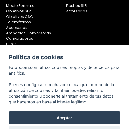
Medio Formato
Flashes SLR
Objetivos SLR
Accesorios
Objetivos CSC
Telemétricos
Accesorios
Arandelas Conversoras
Convertidores
Filtros
Lentes Aproximación
Calibradores
Política de cookies
Soportes Fotografía
Fotoboom.com utiliza cookies propias y de terceros para
Monopiés
analítica.
Rótulas
Trípodes
Puedes configurar o rechazar en cualquier momento la
Kit Completos
utilización de cookies y también puedes retirar tu
Accesorios
consentimiento u oponerte al tratamiento de tus datos
que hacemos en base al interés legítimo.
Aceptar
Copyright © 2001-2024, Fotoboom, Fotonet, S.L. CIF. B-83430587
C/ San Romualdo Nº26 - 28037 Madrid - España