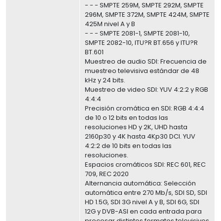
- - - SMPTE 259M, SMPTE 292M, SMPTE
296M, SMPTE 372M, SMPTE 424M, SMPTE
425M nivel A y B
- - - SMPTE 2081-1, SMPTE 2081-10,
SMPTE 2082-10, ITU?R BT.656 y ITU?R
BT.601
Muestreo de audio SDI: Frecuencia de
muestreo televisiva estándar de 48
kHz y 24 bits.
Muestreo de video SDI: YUV 4:2:2 y RGB
4:4:4
Precisión cromática en SDI: RGB 4:4:4
de 10 o 12 bits en todas las
resoluciones HD y 2K, UHD hasta
2160p30 y 4K hasta 4Kp30 DCI. YUV
4:2:2 de 10 bits en todas las
resoluciones.
Espacios cromáticos SDI: REC 601, REC
709, REC 2020
Alternancia automática: Selección
automática entre 270 Mb/s, SDI SD, SDI
HD 1.5G, SDI 3G nivel A y B, SDI 6G, SDI
12G y DVB-ASI en cada entrada para
procesar distintos formatos televisivos