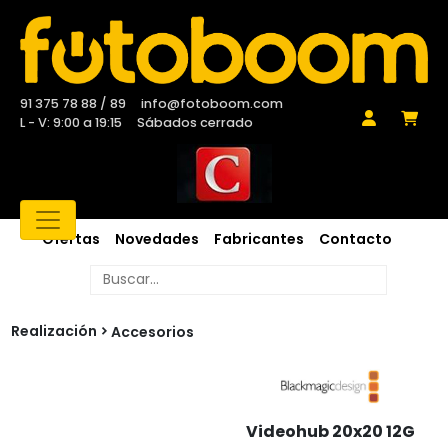
91 375 78 88 / 89
info@fotoboom.com
L - V: 9:00 a 19:15
Sábados cerrado
Ofertas
Novedades
Fabricantes
Contacto
Realización
Accesorios
Videohub 20x20 12G