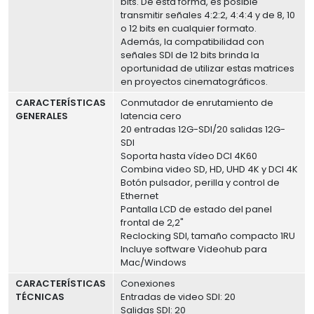
bits. De esta forma, es posible
transmitir señales 4:2:2, 4:4:4 y de 8, 10
o 12 bits en cualquier formato.
Además, la compatibilidad con
señales SDI de 12 bits brinda la
oportunidad de utilizar estas matrices
en proyectos cinematográficos.
CARACTERÍSTICAS
Conmutador de enrutamiento de
GENERALES
latencia cero
20 entradas 12G-SDI/20 salidas 12G-
SDI
Soporta hasta vídeo DCI 4K60
Combina video SD, HD, UHD 4K y DCI 4K
Botón pulsador, perilla y control de
Ethernet
Pantalla LCD de estado del panel
frontal de 2,2"
Reclocking SDI, tamaño compacto 1RU
Incluye software Videohub para
Mac/Windows
CARACTERÍSTICAS
Conexiones
TÉCNICAS
Entradas de video SDI: 20
Salidas SDI: 20