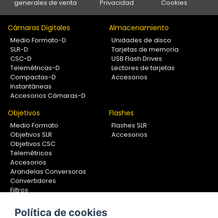
generales de venta
Privacidad
Cookies
Cámaras Digitales
Almacenamiento
Medio Formato-D
Unidades de disco
SLR-D
Tarjetas de memoria
CSC-D
USB Flash Drives
Telemétricas-D
Lectores de tarjetas
Compactas-D
Accesorios
Instantáneas
Accesorios Cámaras-D
Objetivos
Flashes
Medio Formato
Flashes SLR
Objetivos SLR
Accesorios
Objetivos CSC
Telemétricos
Accesorios
Arandelas Conversoras
Convertidores
Filtros
Lentes Aproximación
Calibradores
Política de cookies