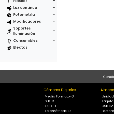
Flashes
Luz continua
Fotometría
Modificadores
Soportes
Iluminación
Consumibles
Efectos
Condic
Cámaras Digitales
Almace
Medio Formato-D
Unidad
SLR-D
Tarjet
CSC-D
USB Fla
Telemétricas-D
Lectore