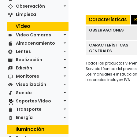
Observación
Limpieza
Características
R
Vídeo
OBSERVACIONES
Video Camaras
Almacenamiento
CARACTERÍSTICAS
GENERALES
Lentes
Realización
Todos los productos vienen 
Edición
Servicio técnico del provee
Los manuales e instruccion
Monitores
Los precios incluyen IVA.
Visualización
Sonido
Soportes Vídeo
Transporte
Energía
Iluminación