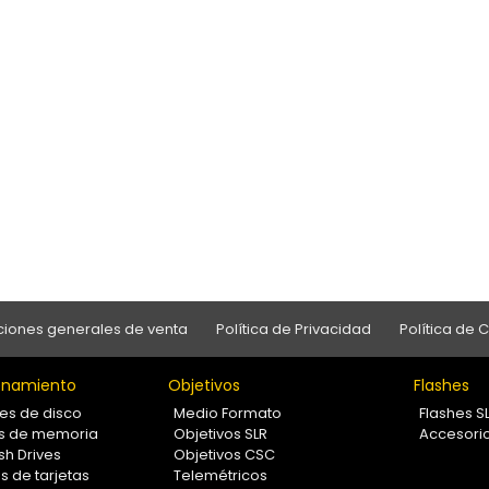
iones generales de venta
Política de Privacidad
Política de 
namiento
Objetivos
Flashes
es de disco
Medio Formato
Flashes S
as de memoria
Objetivos SLR
Accesori
sh Drives
Objetivos CSC
s de tarjetas
Telemétricos