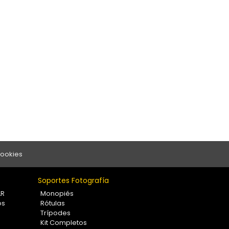
Cookies
Soportes Fotografía
LR
Monopiés
os
Rótulas
Trípodes
Kit Completos