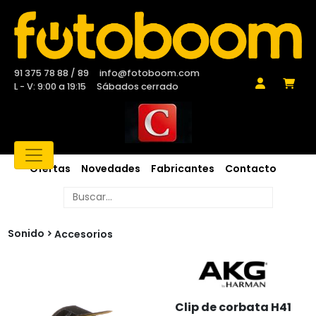
91 375 78 88 / 89
info@fotoboom.com
L - V: 9:00 a 19:15
Sábados cerrado
Ofertas
Novedades
Fabricantes
Contacto
Sonido
Accesorios
Clip de corbata H41