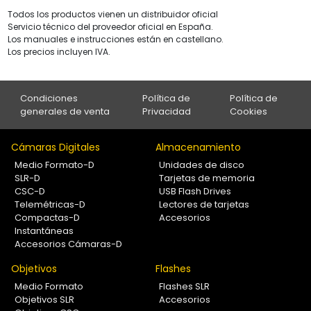
Todos los productos vienen un distribuidor oficial
Servicio técnico del proveedor oficial en España.
Los manuales e instrucciones están en castellano.
Los precios incluyen IVA.
Condiciones
Política de
Política de
generales de venta
Privacidad
Cookies
Cámaras Digitales
Almacenamiento
Medio Formato-D
Unidades de disco
SLR-D
Tarjetas de memoria
CSC-D
USB Flash Drives
Telemétricas-D
Lectores de tarjetas
Compactas-D
Accesorios
Instantáneas
Accesorios Cámaras-D
Objetivos
Flashes
Medio Formato
Flashes SLR
Objetivos SLR
Accesorios