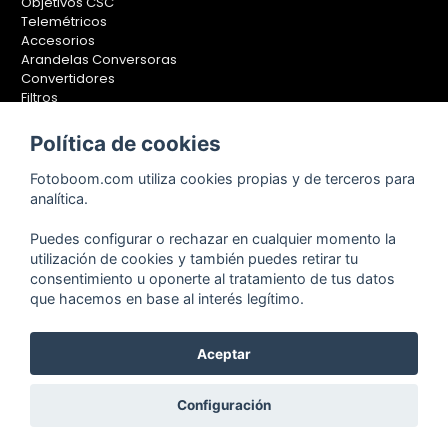
Objetivos CSC
Telemétricos
Accesorios
Arandelas Conversoras
Convertidores
Filtros
Lentes Aproximación
Calibradores
Política de cookies
Soportes Fotografía
Fotoboom.com utiliza cookies propias y de terceros para
Monopiés
analítica.
Rótulas
Trípodes
Puedes configurar o rechazar en cualquier momento la
Kit Completos
utilización de cookies y también puedes retirar tu
Accesorios
consentimiento u oponerte al tratamiento de tus datos
que hacemos en base al interés legítimo.
Aceptar
Copyright © 2001-2024, Fotoboom, Fotonet, S.L. CIF. B-83430587
C/ San Romualdo Nº26 - 28037 Madrid - España
Teléfono de atención al cliente: 91 375 78 88 - 91 375 78 89 Fax: 91
Configuración
304 28 94. Cualquier comentario o sugerencia nos la puedes
hacer llegar
pinchando aquí.