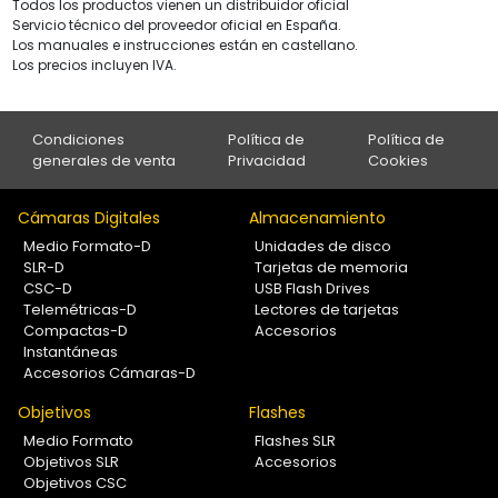
Todos los productos vienen un distribuidor oficial
Servicio técnico del proveedor oficial en España.
Los manuales e instrucciones están en castellano.
Los precios incluyen IVA.
Condiciones
Política de
Política de
generales de venta
Privacidad
Cookies
Cámaras Digitales
Almacenamiento
Medio Formato-D
Unidades de disco
SLR-D
Tarjetas de memoria
CSC-D
USB Flash Drives
Telemétricas-D
Lectores de tarjetas
Compactas-D
Accesorios
Instantáneas
Accesorios Cámaras-D
Objetivos
Flashes
Medio Formato
Flashes SLR
Objetivos SLR
Accesorios
Objetivos CSC