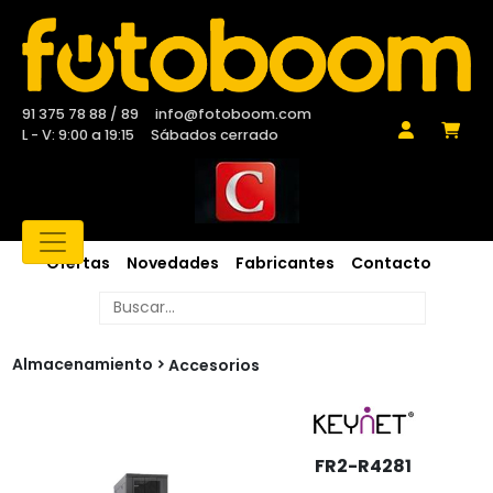
91 375 78 88 / 89
info@fotoboom.com
L - V: 9:00 a 19:15
Sábados cerrado
Ofertas
Novedades
Fabricantes
Contacto
Almacenamiento
Accesorios
FR2-R4281