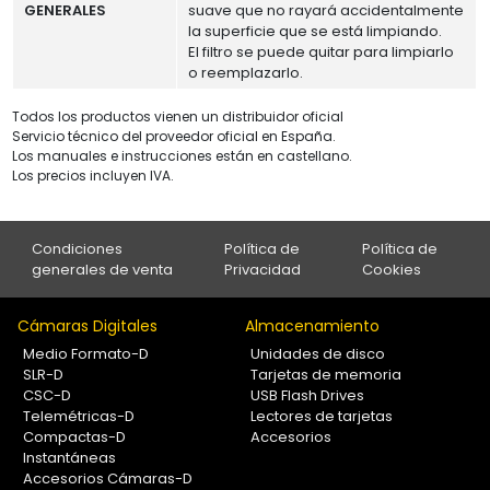
GENERALES
suave que no rayará accidentalmente
la superficie que se está limpiando.
El filtro se puede quitar para limpiarlo
o reemplazarlo.
Todos los productos vienen un distribuidor oficial
Servicio técnico del proveedor oficial en España.
Los manuales e instrucciones están en castellano.
Los precios incluyen IVA.
Condiciones
Política de
Política de
generales de venta
Privacidad
Cookies
Cámaras Digitales
Almacenamiento
Medio Formato-D
Unidades de disco
SLR-D
Tarjetas de memoria
CSC-D
USB Flash Drives
Telemétricas-D
Lectores de tarjetas
Compactas-D
Accesorios
Instantáneas
Accesorios Cámaras-D