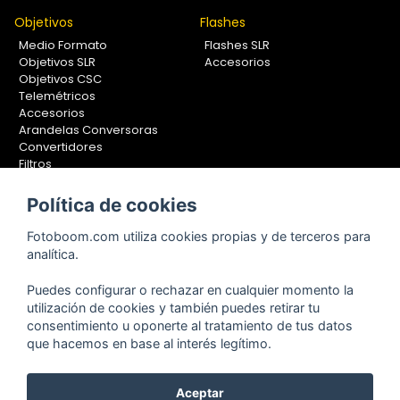
Objetivos
Flashes
Medio Formato
Flashes SLR
Objetivos SLR
Accesorios
Objetivos CSC
Telemétricos
Accesorios
Arandelas Conversoras
Convertidores
Filtros
Lentes Aproximación
Calibradores
Política de cookies
Soportes Fotografía
Fotoboom.com utiliza cookies propias y de terceros para
Monopiés
analítica.
Rótulas
Trípodes
Puedes configurar o rechazar en cualquier momento la
Kit Completos
utilización de cookies y también puedes retirar tu
Accesorios
consentimiento u oponerte al tratamiento de tus datos
que hacemos en base al interés legítimo.
Aceptar
Copyright © 2001-2024, Fotoboom, Fotonet, S.L. CIF. B-83430587