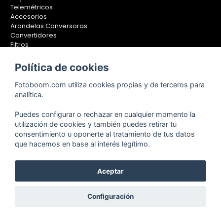
Telemétricos
Accesorios
Arandelas Conversoras
Convertidores
Filtros
Lentes Aproximación
Calibradores
Política de cookies
Soportes Fotografía
Fotoboom.com utiliza cookies propias y de terceros para
Monopiés
analítica.
Rótulas
Trípodes
Puedes configurar o rechazar en cualquier momento la
Kit Completos
utilización de cookies y también puedes retirar tu
Accesorios
consentimiento u oponerte al tratamiento de tus datos
que hacemos en base al interés legítimo.
Aceptar
Copyright © 2001-2024, Fotoboom, Fotonet, S.L. CIF. B-83430587
C/ San Romualdo Nº26 - 28037 Madrid - España
Teléfono de atención al cliente: 91 375 78 88 - 91 375 78 89 Fax: 91
Configuración
304 28 94. Cualquier comentario o sugerencia nos la puedes
hacer llegar
pinchando aquí.