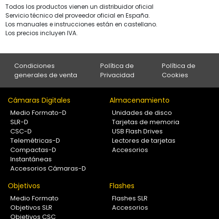
Todos los productos vienen un distribuidor oficial
Servicio técnico del proveedor oficial en España.
Los manuales e instrucciones están en castellano.
Los precios incluyen IVA.
Condiciones
Política de
Política de
generales de venta
Privacidad
Cookies
Cámaras Digitales
Almacenamiento
Medio Formato-D
Unidades de disco
SLR-D
Tarjetas de memoria
CSC-D
USB Flash Drives
Telemétricas-D
Lectores de tarjetas
Compactas-D
Accesorios
Instantáneas
Accesorios Cámaras-D
Objetivos
Flashes
Medio Formato
Flashes SLR
Objetivos SLR
Accesorios
Objetivos CSC