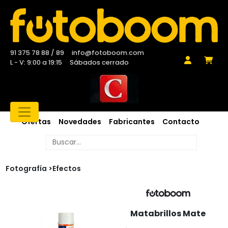
91 375 78 88 / 89
info@fotoboom.com
L - V: 9:00 a 19:15
Sábados cerrado
Ofertas
Novedades
Fabricantes
Contacto
Fotografía >
Efectos
Matabrillos Mate