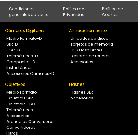
Condiciones
Política de
Política de
generales de venta
Privacidad
Cookies
Cámaras Digitales
Almacenamiento
Medio Formato-D
Unidades de disco
SLR-D
Tarjetas de memoria
CSC-D
USB Flash Drives
Telemétricas-D
Lectores de tarjetas
Compactas-D
Accesorios
Instantáneas
Accesorios Cámaras-D
Objetivos
Flashes
Medio Formato
Flashes SLR
Objetivos SLR
Accesorios
Objetivos CSC
Telemétricos
Accesorios
Arandelas Conversoras
Convertidores
Filtros