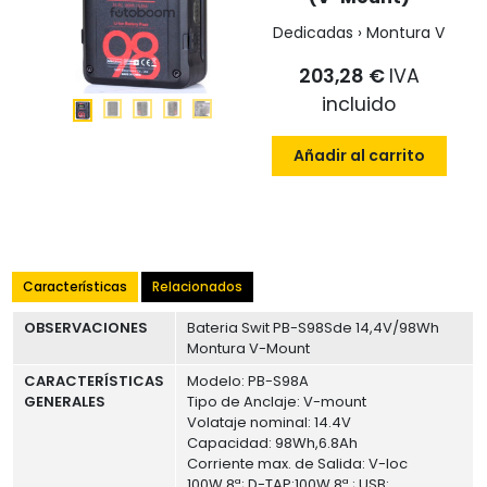
Dedicadas › Montura V
203,28 €
IVA
incluido
Añadir al carrito
Características
Relacionados
OBSERVACIONES
Bateria Swit PB-S98Sde 14,4V/98Wh
Montura V-Mount
CARACTERÍSTICAS
Modelo: PB-S98A
GENERALES
Tipo de Anclaje: V-mount
Volataje nominal: 14.4V
Capacidad: 98Wh,6.8Ah
Corriente max. de Salida: V-loc
100W,8ª; D-TAP:100W,8ª ; USB: