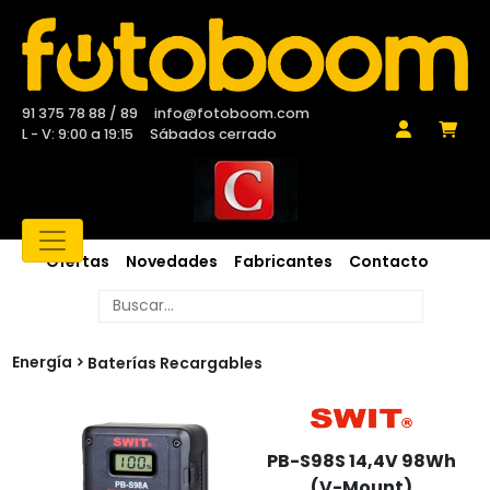
91 375 78 88 / 89
info@fotoboom.com
L - V: 9:00 a 19:15
Sábados cerrado
Ofertas
Novedades
Fabricantes
Contacto
Energía
Baterías Recargables
PB-S98S 14,4V 98Wh
(V-Mount)