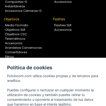
Compactas-D
Accesorios
Instantáneas
Accesorios Cámaras-D
Objetivos
Flashes
Medio Formato
Flashes SLR
Objetivos SLR
Accesorios
Objetivos CSC
Telemétricos
Accesorios
Arandelas Conversoras
Convertidores
Filtros
Lentes Aproximación
Calibradores
Política de cookies
Soportes Fotografía
Fotoboom.com utiliza cookies propias y de terceros para
Monopiés
analítica.
Rótulas
Trípodes
Puedes configurar o rechazar en cualquier momento la
Kit Completos
utilización de cookies y también puedes retirar tu
Accesorios
consentimiento u oponerte al tratamiento de tus datos
que hacemos en base al interés legítimo.