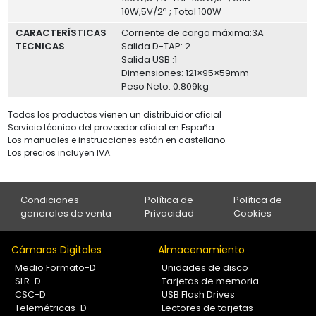
10W,5V/2ª ; Total 100W
CARACTERÍSTICAS
Corriente de carga máxima:3A
TECNICAS
Salida D-TAP: 2
Salida USB :1
Dimensiones: 121×95×59mm
Peso Neto: 0.809kg
Todos los productos vienen un distribuidor oficial
Servicio técnico del proveedor oficial en España.
Los manuales e instrucciones están en castellano.
Los precios incluyen IVA.
Condiciones
Política de
Política de
generales de venta
Privacidad
Cookies
Cámaras Digitales
Almacenamiento
Medio Formato-D
Unidades de disco
SLR-D
Tarjetas de memoria
CSC-D
USB Flash Drives
Telemétricas-D
Lectores de tarjetas