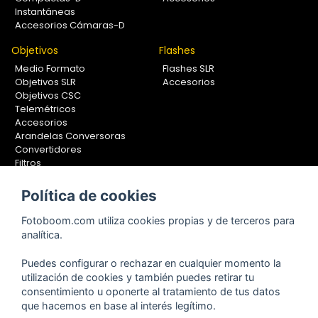
Instantáneas
Accesorios Cámaras-D
Objetivos
Flashes
Medio Formato
Flashes SLR
Objetivos SLR
Accesorios
Objetivos CSC
Telemétricos
Accesorios
Arandelas Conversoras
Convertidores
Filtros
Lentes Aproximación
Calibradores
Política de cookies
Soportes Fotografía
Fotoboom.com utiliza cookies propias y de terceros para
Monopiés
analítica.
Rótulas
Trípodes
Puedes configurar o rechazar en cualquier momento la
Kit Completos
utilización de cookies y también puedes retirar tu
Accesorios
consentimiento u oponerte al tratamiento de tus datos
que hacemos en base al interés legítimo.