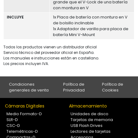
grande que el V-Lock de una batería
con montura en V
INCLUYE
1x Placa de batería con montura en V
de bolsillo inclinable
1x Adaptador de varilla para placa de
batería Mini V-Mount
Todos los productos vienen un distribuidor oficial
Servicio técnico del proveedor oficial en España.
Los manuales e instrucciones están en castellano.
Los precios incluyen IVA.
Condiciones
Política de
Política de
generales de venta
Privacidad
Cookies
Cámaras Digitales
Almacenamiento
Medio Formato-D
Unidades de disco
SLR-D
Tarjetas de memoria
CSC-D
USB Flash Drives
Telemétricas-D
Lectores de tarjetas
Compactas-D
Accesorios