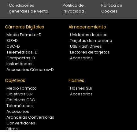
Condiciones
Política de
Política de
generales de venta
Privacidad
Cookies
Cámaras Digitales
Almacenamiento
Medio Formato-D
Unidades de disco
SLR-D
Tarjetas de memoria
CSC-D
USB Flash Drives
Telemétricas-D
Lectores de tarjetas
Compactas-D
Accesorios
Instantáneas
Accesorios Cámaras-D
Objetivos
Flashes
Medio Formato
Flashes SLR
Objetivos SLR
Accesorios
Objetivos CSC
Telemétricos
Accesorios
Arandelas Conversoras
Convertidores
Filtros
Lentes Aproximación