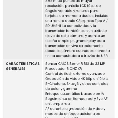
3.68 m de puntos de mayor
resolución, pantalla LCD táctil de
ángulo variable y ranuras para
tarjetas de memoria duales, incluida
una ranura doble CFexpress Tipo A /
SD UHS-II. La conectividad y la
transmisión también son un atributo
clave de esta cámara, y admite un
diseño simple plug-and-play para
transmisión en vivo directamente
desde la cámara cuando se conecta
a una computadora a través de USB.
CARACTERISTICAS
Sensor CMOS Exmor R BSI de 33 MP
GENERALES
Procesador BIONZ XR
Control de flash externo avanzado
Grabación de video 4K 60p en 10 bits
S-Cinetone, S-Log3 y otros controles
de color y gamma
Enfoque automático basado en IA
Seguimiento en tiempo real y Eye AF
en tiempo real
AF durante la grabación de video y
modos de enfoque adicionales