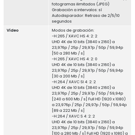
fotogramas ilimitados (JPEG)
Grabación a intervalos: sí
Autodisparador: Retraso de 2/5/10
segundos
Vídeo
Modos de grabación:
-H.265 / XAVC HS 4: 2: 2
UHD 4K de 10 bits (3840 x 2160) a
23,976p / 25p / 29,97p / 50p / 59,94p
[50 a 280 Mb / s]
-H.265 / XAVC HS 4: 2: 0
UHD 4K de 10 bits (3840 x 2160) a
23,976p / 25p / 29,97p / 50p / 59,94p
[30 a 200 Mb / s]
-H.264 / XAVC SI 4: 2: 2
UHD 4K de 10 bits (3840 x 2160) a
23,976p / 25p / 29,97p / 50p / 59,94p
[240 a 600 Mb / s] Full HD (1920 x 1080)
a 23,976p / 25p / 29,97p / 50p / 59,94p
[89 a 222 Mb / s]
-H.264 / XAVC S 4: 2: 2
UHD 4K de 10 bits (3840 x 2160) a
23,976p / 25p / 29,97p / 50p / 59,94p
[100 a 280 Mb / s] Full HD (1920 x 1080) a