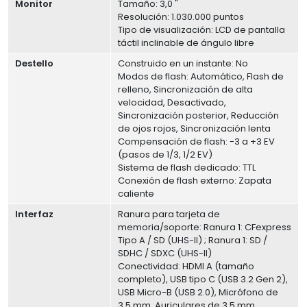
Monitor
Tamaño: 3,0 "
Resolución: 1.030.000 puntos
Tipo de visualización: LCD de pantalla
táctil inclinable de ángulo libre
Destello
Construido en un instante: No
Modos de flash: Automático, Flash de
relleno, Sincronización de alta
velocidad, Desactivado,
Sincronización posterior, Reducción
de ojos rojos, Sincronización lenta
Compensación de flash: -3 a +3 EV
(pasos de 1/3, 1/2 EV)
Sistema de flash dedicado: TTL
Conexión de flash externo: Zapata
caliente
Interfaz
Ranura para tarjeta de
memoria/soporte: Ranura 1: CFexpress
Tipo A / SD (UHS-II) ; Ranura 1: SD /
SDHC / SDXC (UHS-II)
Conectividad: HDMI A (tamaño
completo), USB tipo C (USB 3.2 Gen 2),
USB Micro-B (USB 2.0), Micrófono de
3,5 mm, Auriculares de 3,5 mm