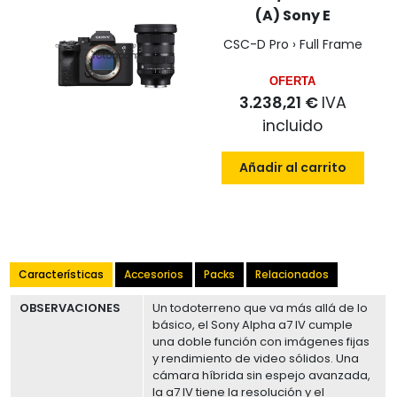
(A) Sony E
CSC-D Pro › Full Frame
OFERTA
3.238,21 €
IVA
incluido
Añadir al carrito
Características
Accesorios
Packs
Relacionados
OBSERVACIONES
Un todoterreno que va más allá de lo
básico, el Sony Alpha a7 IV cumple
una doble función con imágenes fijas
y rendimiento de video sólidos. Una
cámara híbrida sin espejo avanzada,
la a7 IV tiene la resolución y el