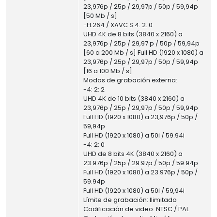
23,976p / 25p / 29,97p / 50p / 59,94p
[50 Mb / s]
-H.264 / XAVC S 4: 2: 0
UHD 4K de 8 bits (3840 x 2160) a
23,976p / 25p / 29,97 p / 50p / 59,94p
[60 a 200 Mb / s] Full HD (1920 x 1080) a
23,976p / 25p / 29,97p / 50p / 59,94p
[16 a 100 Mb / s]
Modos de grabación externa:
-4: 2: 2
UHD 4K de 10 bits (3840 x 2160) a
23,976p / 25p / 29,97p / 50p / 59,94p
Full HD (1920 x 1080) a 23,976p / 50p /
59,94p
Full HD (1920 x 1080) a 50i / 59.94i
-4: 2: 0
UHD de 8 bits 4K (3840 x 2160) a
23.976p / 25p / 29.97p / 50p / 59.94p
Full HD (1920 x 1080) a 23.976p / 50p /
59.94p
Full HD (1920 x 1080) a 50i / 59,94i
Límite de grabación: Ilimitado
Codificación de video: NTSC / PAL