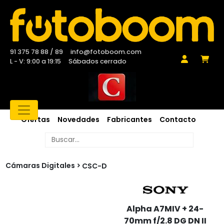
91 375 78 88 / 89
info@fotoboom.com
L - V: 9:00 a 19:15
Sábados cerrado
Ofertas
Novedades
Fabricantes
Contacto
Cámaras Digitales
CSC-D
Alpha A7MIV + 24-
70mm f/2.8 DG DN II