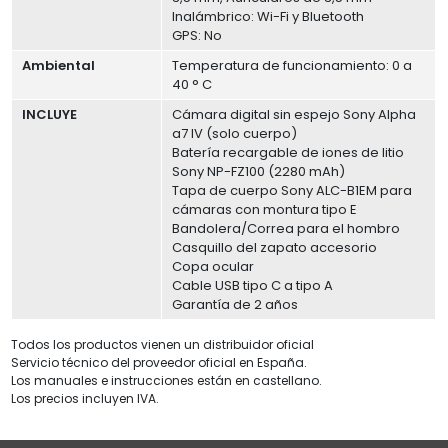
Inalámbrico: Wi-Fi y Bluetooth
GPS: No
Ambiental
Temperatura de funcionamiento: 0 a
40 ° C
INCLUYE
Cámara digital sin espejo Sony Alpha
a7 IV (solo cuerpo)
Batería recargable de iones de litio
Sony NP-FZ100 (2280 mAh)
Tapa de cuerpo Sony ALC-B1EM para
cámaras con montura tipo E
Bandolera/Correa para el hombro
Casquillo del zapato accesorio
Copa ocular
Cable USB tipo C a tipo A
Garantía de 2 años
Todos los productos vienen un distribuidor oficial
Servicio técnico del proveedor oficial en España.
Los manuales e instrucciones están en castellano.
Los precios incluyen IVA.