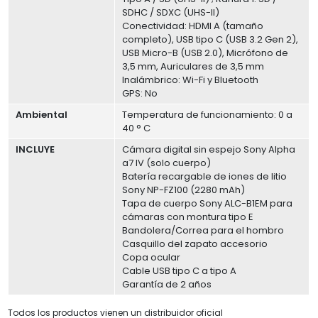
SDHC / SDXC (UHS-II)
Conectividad: HDMI A (tamaño
completo), USB tipo C (USB 3.2 Gen 2),
USB Micro-B (USB 2.0), Micrófono de
3,5 mm, Auriculares de 3,5 mm
Inalámbrico: Wi-Fi y Bluetooth
GPS: No
Ambiental
Temperatura de funcionamiento: 0 a
40 ° C
INCLUYE
Cámara digital sin espejo Sony Alpha
a7 IV (solo cuerpo)
Batería recargable de iones de litio
Sony NP-FZ100 (2280 mAh)
Tapa de cuerpo Sony ALC-B1EM para
cámaras con montura tipo E
Bandolera/Correa para el hombro
Casquillo del zapato accesorio
Copa ocular
Cable USB tipo C a tipo A
Garantía de 2 años
Todos los productos vienen un distribuidor oficial