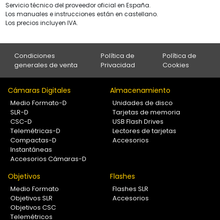
Servicio técnico del proveedor oficial en España.
Los manuales e instrucciones están en castellano.
Los precios incluyen IVA.
Condiciones
Política de
Política de
generales de venta
Privacidad
Cookies
Cámaras Digitales
Almacenamiento
Medio Formato-D
Unidades de disco
SLR-D
Tarjetas de memoria
CSC-D
USB Flash Drives
Telemétricas-D
Lectores de tarjetas
Compactas-D
Accesorios
Instantáneas
Accesorios Cámaras-D
Objetivos
Flashes
Medio Formato
Flashes SLR
Objetivos SLR
Accesorios
Objetivos CSC
Telemétricos