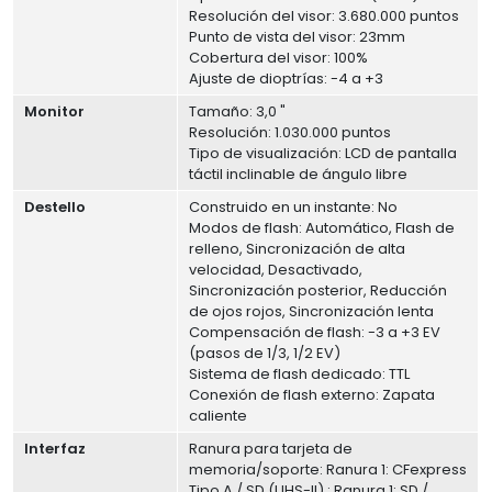
Resolución del visor: 3.680.000 puntos
Punto de vista del visor: 23mm
Cobertura del visor: 100%
Ajuste de dioptrías: -4 a +3
Monitor
Tamaño: 3,0 "
Resolución: 1.030.000 puntos
Tipo de visualización: LCD de pantalla
táctil inclinable de ángulo libre
Destello
Construido en un instante: No
Modos de flash: Automático, Flash de
relleno, Sincronización de alta
velocidad, Desactivado,
Sincronización posterior, Reducción
de ojos rojos, Sincronización lenta
Compensación de flash: -3 a +3 EV
(pasos de 1/3, 1/2 EV)
Sistema de flash dedicado: TTL
Conexión de flash externo: Zapata
caliente
Interfaz
Ranura para tarjeta de
memoria/soporte: Ranura 1: CFexpress
Tipo A / SD (UHS-II) ; Ranura 1: SD /