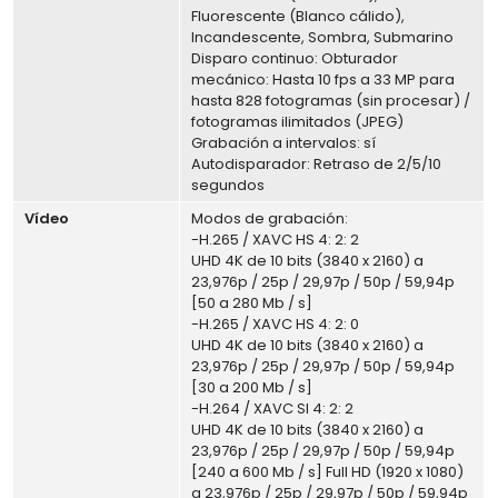
Fluorescente (Blanco cálido),
Incandescente, Sombra, Submarino
Disparo continuo: Obturador
mecánico: Hasta 10 fps a 33 MP para
hasta 828 fotogramas (sin procesar) /
fotogramas ilimitados (JPEG)
Grabación a intervalos: sí
Autodisparador: Retraso de 2/5/10
segundos
Vídeo
Modos de grabación:
-H.265 / XAVC HS 4: 2: 2
UHD 4K de 10 bits (3840 x 2160) a
23,976p / 25p / 29,97p / 50p / 59,94p
[50 a 280 Mb / s]
-H.265 / XAVC HS 4: 2: 0
UHD 4K de 10 bits (3840 x 2160) a
23,976p / 25p / 29,97p / 50p / 59,94p
[30 a 200 Mb / s]
-H.264 / XAVC SI 4: 2: 2
UHD 4K de 10 bits (3840 x 2160) a
23,976p / 25p / 29,97p / 50p / 59,94p
[240 a 600 Mb / s] Full HD (1920 x 1080)
a 23,976p / 25p / 29,97p / 50p / 59,94p