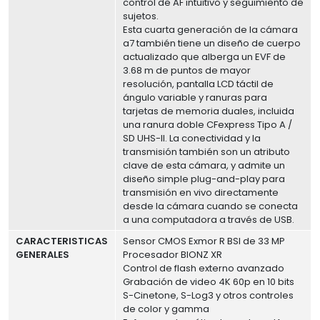
control de AF intuitivo y seguimiento de
sujetos.
Esta cuarta generación de la cámara
a7 también tiene un diseño de cuerpo
actualizado que alberga un EVF de
3.68 m de puntos de mayor
resolución, pantalla LCD táctil de
ángulo variable y ranuras para
tarjetas de memoria duales, incluida
una ranura doble CFexpress Tipo A /
SD UHS-II. La conectividad y la
transmisión también son un atributo
clave de esta cámara, y admite un
diseño simple plug-and-play para
transmisión en vivo directamente
desde la cámara cuando se conecta
a una computadora a través de USB.
CARACTERISTICAS
Sensor CMOS Exmor R BSI de 33 MP
GENERALES
Procesador BIONZ XR
Control de flash externo avanzado
Grabación de video 4K 60p en 10 bits
S-Cinetone, S-Log3 y otros controles
de color y gamma