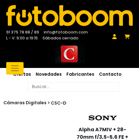
91 375 78 88 / 89
info@fotoboom.com
L - V: 9:00 a 19:15
Sábados cerrado
Ofertas
Novedades
Fabricantes
Contacto
Cámaras Digitales
CSC-D
Alpha A7MIV + 28-
70mm f/3,5-5,6 FE +