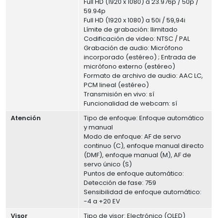
Full HD (1920 x 1080) a 23.976p / 50p /
59.94p
Full HD (1920 x 1080) a 50i / 59,94i
Límite de grabación: Ilimitado
Codificación de video: NTSC / PAL
Grabación de audio: Micrófono
incorporado (estéreo) ; Entrada de
micrófono externo (estéreo)
Formato de archivo de audio: AAC LC,
PCM lineal (estéreo)
Transmisión en vivo: sí
Funcionalidad de webcam: sí
Atención
Tipo de enfoque: Enfoque automático
y manual
Modo de enfoque: AF de servo
continuo (C), enfoque manual directo
(DMF), enfoque manual (M), AF de
servo único (S)
Puntos de enfoque automático:
Detección de fase: 759
Sensibilidad de enfoque automático:
-4 a +20 EV
Visor
Tipo de visor: Electrónico (OLED)