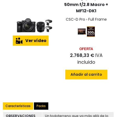
50mm f/2.8 Macro +
MF12-DK1
CSC-D Pro › Full Frame
Ver vídeo
OFERTA
2.768,33 €
IVA
incluido
Añadir al carrito
Características
Packs
OBSERVACIONES
Un todoterreno que va más allá de lo