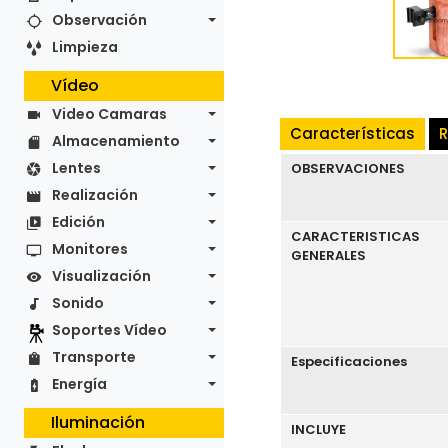
Observación
Limpieza
Vídeo
Video Camaras
Características
R
Almacenamiento
Lentes
OBSERVACIONES
Realización
Edición
CARACTERISTICAS
Monitores
GENERALES
Visualización
Sonido
Soportes Vídeo
Transporte
Especificaciones
Energía
Iluminación
INCLUYE