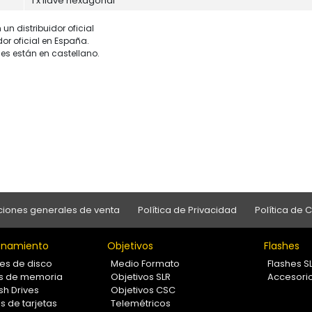
1 x llave hexagonal
un distribuidor oficial
dor oficial en España.
es están en castellano.
iones generales de venta
Política de Privacidad
Política de 
namiento
Objetivos
Flashes
es de disco
Medio Formato
Flashes S
as de memoria
Objetivos SLR
Accesori
sh Drives
Objetivos CSC
s de tarjetas
Telemétricos