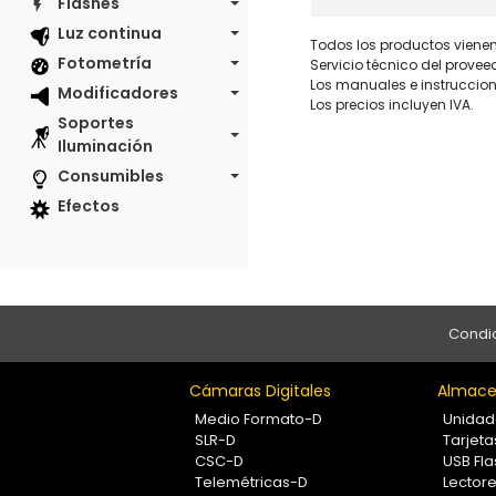
Flashes
Luz continua
Todos los productos vienen 
Fotometría
Servicio técnico del provee
Los manuales e instruccion
Modificadores
Los precios incluyen IVA.
Soportes
Iluminación
Consumibles
Efectos
Condic
Cámaras Digitales
Almace
Medio Formato-D
Unidad
SLR-D
Tarjet
CSC-D
USB Fla
Telemétricas-D
Lectore