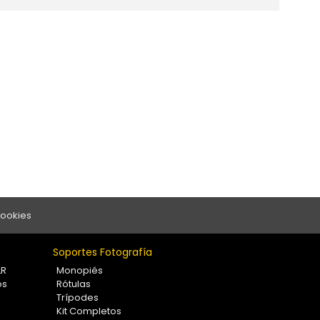
Cookies
Soportes Fotografía
LR
Monopiés
os
Rótulas
Trípodes
Kit Completos