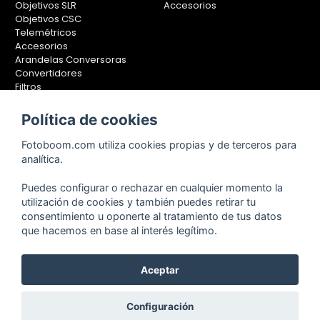
Objetivos SLR
Accesorios
Objetivos CSC
Telemétricos
Accesorios
Arandelas Conversoras
Convertidores
Filtros
Lentes Aproximación
Calibradores
Política de cookies
Soportes Fotografía
Fotoboom.com utiliza cookies propias y de terceros para
Monopiés
analítica.
Rótulas
Trípodes
Puedes configurar o rechazar en cualquier momento la
Kit Completos
utilización de cookies y también puedes retirar tu
Accesorios
consentimiento u oponerte al tratamiento de tus datos
que hacemos en base al interés legítimo.
Copyright © 2001-2024, Fotoboom, Fotonet, S.L. CIF. B-83430587
Aceptar
C/ San Romualdo Nº26 - 28037 Madrid - España
Teléfono de atención al cliente: 91 375 78 88 - 91 375 78 89 Fax: 91
Configuración
304 28 94. Cualquier comentario o sugerencia nos la puedes