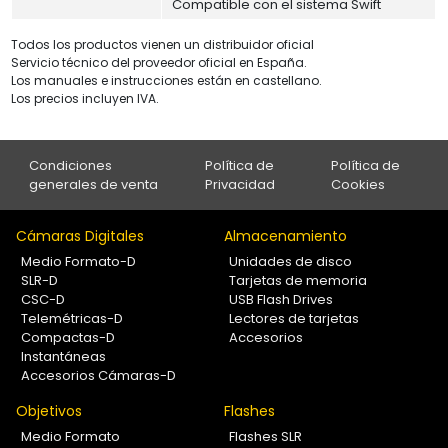
Compatible con el sistema Swift
Todos los productos vienen un distribuidor oficial
Servicio técnico del proveedor oficial en España.
Los manuales e instrucciones están en castellano.
Los precios incluyen IVA.
Condiciones
Política de
Política de
generales de venta
Privacidad
Cookies
Cámaras Digitales
Almacenamiento
Medio Formato-D
Unidades de disco
SLR-D
Tarjetas de memoria
CSC-D
USB Flash Drives
Telemétricas-D
Lectores de tarjetas
Compactas-D
Accesorios
Instantáneas
Accesorios Cámaras-D
Objetivos
Flashes
Medio Formato
Flashes SLR