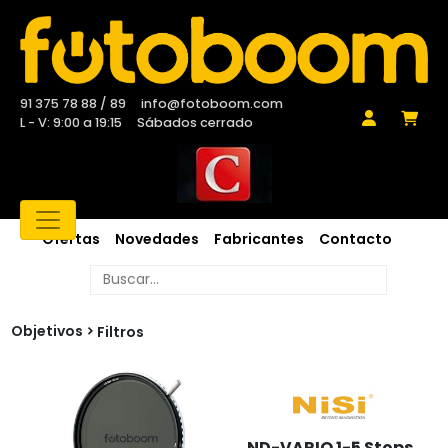
91 375 78 88 / 89
info@fotoboom.com
L - V: 9:00 a 19:15
Sábados cerrado
Ofertas
Novedades
Fabricantes
Contacto
Objetivos
Filtros
ND-VARIO 1-5 Stops