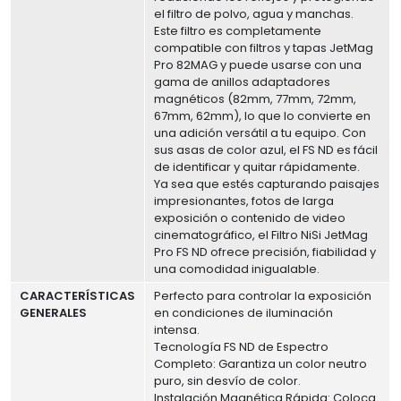
el filtro de polvo, agua y manchas.
Este filtro es completamente
compatible con filtros y tapas JetMag
Pro 82MAG y puede usarse con una
gama de anillos adaptadores
magnéticos (82mm, 77mm, 72mm,
67mm, 62mm), lo que lo convierte en
una adición versátil a tu equipo. Con
sus asas de color azul, el FS ND es fácil
de identificar y quitar rápidamente.
Ya sea que estés capturando paisajes
impresionantes, fotos de larga
exposición o contenido de video
cinematográfico, el Filtro NiSi JetMag
Pro FS ND ofrece precisión, fiabilidad y
una comodidad inigualable.
CARACTERÍSTICAS
Perfecto para controlar la exposición
GENERALES
en condiciones de iluminación
intensa.
Tecnología FS ND de Espectro
Completo: Garantiza un color neutro
puro, sin desvío de color.
Instalación Magnética Rápida: Coloca