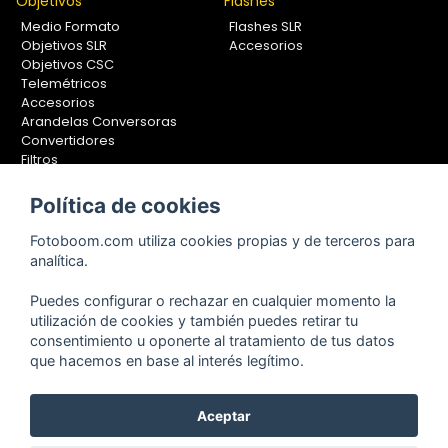
Objetivos
Flashes
Medio Formato
Flashes SLR
Objetivos SLR
Accesorios
Objetivos CSC
Telemétricos
Accesorios
Arandelas Conversoras
Convertidores
Filtros
Lentes Aproximación
Calibradores
Política de cookies
Soportes Fotografía
Fotoboom.com utiliza cookies propias y de terceros para
Monopiés
analítica.
Rótulas
Trípodes
Puedes configurar o rechazar en cualquier momento la
Kit Completos
utilización de cookies y también puedes retirar tu
Accesorios
consentimiento u oponerte al tratamiento de tus datos
que hacemos en base al interés legítimo.
Copyright © 2001-2024, Fotoboom, Fotonet, S.L. CIF. B-83430587
Aceptar
C/ San Romualdo Nº26 - 28037 Madrid - España