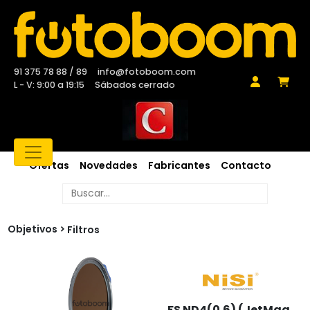
91 375 78 88 / 89
info@fotoboom.com
L - V: 9:00 a 19:15
Sábados cerrado
Ofertas
Novedades
Fabricantes
Contacto
Objetivos
Filtros
FS ND4(0.6) (JetMag