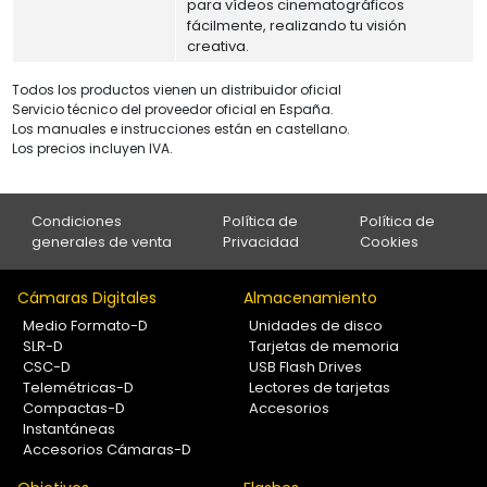
para vídeos cinematográficos
fácilmente, realizando tu visión
creativa.
Todos los productos vienen un distribuidor oficial
Servicio técnico del proveedor oficial en España.
Los manuales e instrucciones están en castellano.
Los precios incluyen IVA.
Condiciones
Política de
Política de
generales de venta
Privacidad
Cookies
Cámaras Digitales
Almacenamiento
Medio Formato-D
Unidades de disco
SLR-D
Tarjetas de memoria
CSC-D
USB Flash Drives
Telemétricas-D
Lectores de tarjetas
Compactas-D
Accesorios
Instantáneas
Accesorios Cámaras-D