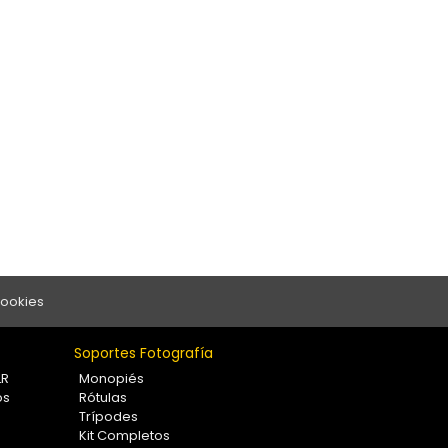
Cookies
Soportes Fotografía
LR
Monopiés
os
Rótulas
Trípodes
Kit Completos