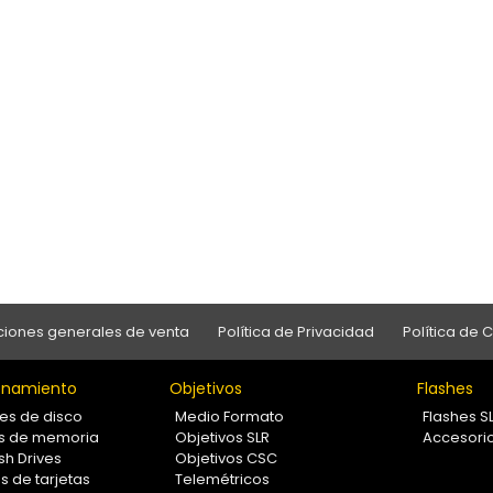
iones generales de venta
Política de Privacidad
Política de 
namiento
Objetivos
Flashes
es de disco
Medio Formato
Flashes S
as de memoria
Objetivos SLR
Accesori
sh Drives
Objetivos CSC
s de tarjetas
Telemétricos