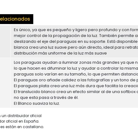
elacionados
Es único, ya que es pequeño y ligero pero profundo y con fo
mejor control de la propagación de la luz. También permite a
deslizando el eje del paraguas en su soporte. Está disponible e
blanca crea una luz suave pero aún directo, ideal para retrat
distribución más uniforme de la luz más suave
Los paraguas ayudan a iluminar zonas más grandes ya que no
lo que hacen es difuminar la luz y ayudar a controlar la misma
paraguas solo varían en su tamaño, lo que permiten distanciar
El paraguas oro añade calidez a las fotografías y un tono de
El paraguas plata crea una luz más dura que facilita la creac
El translucido blanco crea un efecto similar al de una softbox q
no que esta pasa a través de él.
El Blanco suaviza la luz.
un distribuidor oficial
dor oficial en España.
es están en castellano.