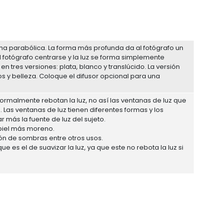
rma parabólica. La forma más profunda da al fotógrafo un
l fotógrafo centrarse y la luz se forma simplemente
n tres versiones: plata, blanco y translúcido. La versión
os y belleza. Coloque el difusor opcional para una
rmalmente rebotan la luz, no así las ventanas de luz que
. Las ventanas de luz tienen diferentes formas y los
 más la fuente de luz del sujeto.
 piel más moreno.
ión de sombras entre otros usos.
ue es el de suavizar la luz, ya que este no rebota la luz si