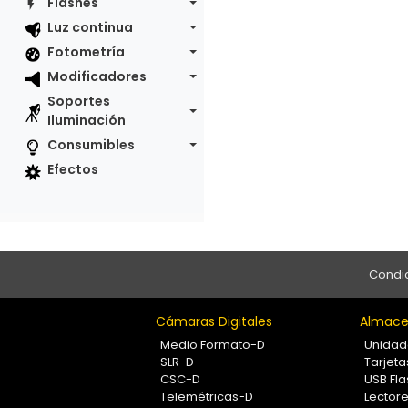
Flashes
Luz continua
Fotometría
Modificadores
Soportes
Iluminación
Consumibles
Efectos
Condic
Cámaras Digitales
Almace
Medio Formato-D
Unidad
SLR-D
Tarjet
CSC-D
USB Fla
Telemétricas-D
Lectore