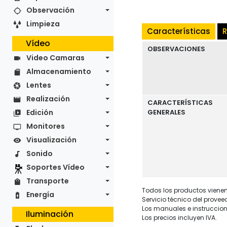
Observación
Limpieza
Características
R
Vídeo
OBSERVACIONES
Video Camaras
Almacenamiento
Lentes
Realización
CARACTERÍSTICAS
Edición
GENERALES
Monitores
Visualización
Sonido
Soportes Vídeo
Transporte
Todos los productos vienen 
Energía
Servicio técnico del provee
Los manuales e instruccion
Iluminación
Los precios incluyen IVA.