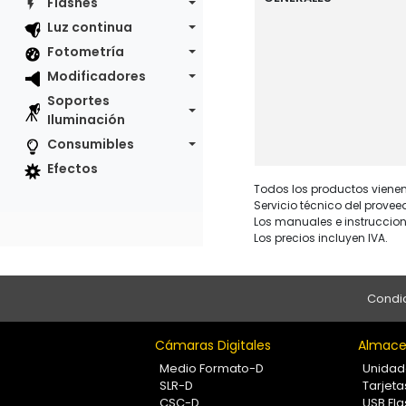
Flashes
Luz continua
Fotometría
Modificadores
Soportes
Iluminación
Consumibles
Efectos
Todos los productos vienen 
Servicio técnico del provee
Los manuales e instruccion
Los precios incluyen IVA.
Condic
Cámaras Digitales
Almace
Medio Formato-D
Unidad
SLR-D
Tarjet
CSC-D
USB Fla