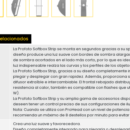
elacionados
La Profoto Softbox Strip se monta en segundos gracias a su s
diseño produce una luz suave con bordes de sombra alargad
de sombra acortados en el lado más corto, por lo que es ide
luz indispensable realza las curvas y los perfiles de los objet
La Profoto Softbox Strip, gracias a su diseño completamente 
plegar y desplegar con gran rapidez. Además, proporciona su
difusor extraíble e intercambiable. El frontal rebajado distri
resistencia al calor, también es compatible con flashes que 
W).
La Profoto Softbox Strip y su amplia gama de accesorios dispon
deseen tener un control preciso de sus configuraciones de il
Nota: Cuando se utiliza con ProHead con un nivel de potencia 
recomienda un máximo de 8 destellos por minuto para evitar 
Crea una luz suave y favorecedora.
Diseño completamente integrado para plegarla o desplegarl