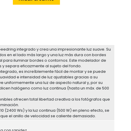
peedring integrado y crea una impresionante luz suave. Su
os en el lado más largo y una luz más dura con bordes
al para iluminar bordes o contornos. Este modelador de
os y separa eficazmente al sujeto del fondo.
integrado, es increíblemente fácil de montar y se puede
avidad e intensidad de luz ajustables gracias a su
buye uniformemente una luz de aspecto natural y, por su
utilicen halógeno como luz continua (hasta un máx. de 500
ibles ofrecen total libertad creativa a los fotógrafos que
uminación.
10 (2400 Ws) y la luz continua (500 W) en pleno efecto, se
que el anillo de velocidad se caliente demasiado.
a con rapidez.