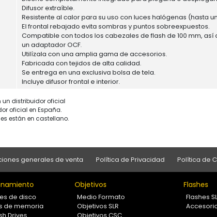
Difusor extraíble.
Resistente al calor para su uso con luces halógenas (hasta u
El frontal rebajado evita sombras y puntos sobreexpuestos.
Compatible con todos los cabezales de flash de 100 mm, así co
un adaptador OCF.
Utilízala con una amplia gama de accesorios.
Fabricada con tejidos de alta calidad.
Se entrega en una exclusiva bolsa de tela.
Incluye difusor frontal e interior.
un distribuidor oficial
dor oficial en España.
es están en castellano.
iones generales de venta
Política de Privacidad
Política de 
namiento
Objetivos
Flashes
es de disco
Medio Formato
Flashes S
as de memoria
Objetivos SLR
Accesori
sh Drives
Objetivos CSC