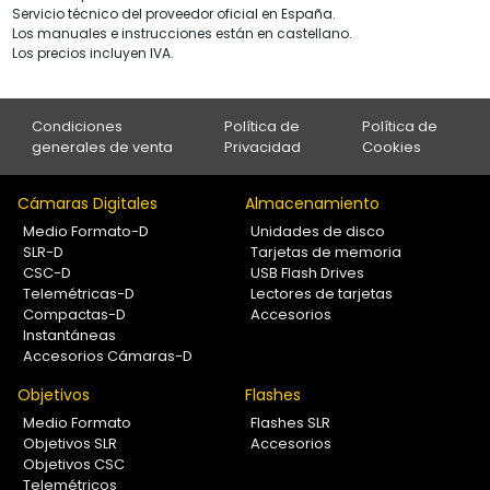
Servicio técnico del proveedor oficial en España.
Los manuales e instrucciones están en castellano.
Los precios incluyen IVA.
Condiciones
Política de
Política de
generales de venta
Privacidad
Cookies
Cámaras Digitales
Almacenamiento
Medio Formato-D
Unidades de disco
SLR-D
Tarjetas de memoria
CSC-D
USB Flash Drives
Telemétricas-D
Lectores de tarjetas
Compactas-D
Accesorios
Instantáneas
Accesorios Cámaras-D
Objetivos
Flashes
Medio Formato
Flashes SLR
Objetivos SLR
Accesorios
Objetivos CSC
Telemétricos