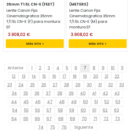
35mm T1.5L CN-E (FEET)
(METERS)
Lente Canon Fija
Lente Canon Fija
Cinematografica 35mm
Cinematografica 35mm
T/1.5L CN-E (F) para montura
T/1.5L CN-E (M) para
EF
montura EF
3.908,02 €
3.908,02 €
Más info >
Más info >
Anterior
1
2
3
4
5
6
7
8
9
10
11
12
13
14
15
16
17
18
19
20
21
22
23
24
25
26
27
28
29
30
31
32
33
34
35
36
37
38
39
40
41
42
43
44
45
46
47
48
49
50
51
52
53
54
55
56
57
58
59
60
61
62
63
64
65
66
67
68
69
70
71
72
73
74
75
76
Siguiente