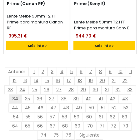
Prime (Canon RF)
Prime (Sony E)
Lente Meike 50mm T2.1 FF-
Prime para montura Canon
Lente Meike 50mm T2.1 FF-
RF
Prime para montura Sony E
995,31 €
944,70 €
Más info >
Más info >
Anterior
1
2
3
4
5
6
7
8
9
10
11
12
13
14
15
16
17
18
19
20
21
22
23
24
25
26
27
28
29
30
31
32
33
34
35
36
37
38
39
40
41
42
43
44
45
46
47
48
49
50
51
52
53
54
55
56
57
58
59
60
61
62
63
64
65
66
67
68
69
70
71
72
73
74
75
76
Siguiente