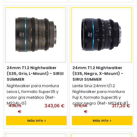
24mm T1.2 Nightwalker
24mm T1.2 Nightwalker
(S35, Gris, L-Mount) - SIRUI
(S35, Negro, X-Mount) -
SUMMER
SIRUI SUMMER
Lente Sirui 24mm t/1.2
Nightwalker para montura
Lente Sirui 24mm t/1.2
Leica L, formato Super35 y
Nightwalker para montura
color gris metálico (Ref-
Fuji X, formato Super35 y
MS24L-G)
color negro (Ref- MS24X-B)
436,19
343,06 €
376,56
317,30 €
€
€
Más info >
Más info >