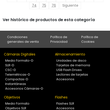
74
75
76
Siguiente
Ver histórico de productos de esta categoría
Condiciones
Política de
Política de
generales de venta
Privacidad
Cookies
Cámaras Digitales
Almacenamiento
Medio Formato-D
Unidades de disco
SLR-D
Tarjetas de memoria
CSC-D
USB Flash Drives
Telemétricas-D
Lectores de tarjetas
Compactas-D
Accesorios
Instantáneas
Accesorios Cámaras-D
Objetivos
Flashes
Medio Formato
Flashes SLR
Objetivos SLR
Accesorios