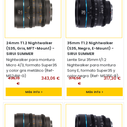
24mm T1.2 Nightwalker
35mm T1.2 Nightwalker
(S35, Gris, MFT-Mount) -
(S35, Negro, E-Mount) -
SIRUI SUMMER
SIRUI SUMMER
Lente Sirui 24mm t/1.2
Nightwalker para montura
Lente Sirui 35mm t/1.2
Micro 4/3, formato Super35
Nightwalker para montura
y color gris metálico (Ref-
Sony E, formato Super35 y
MS24M-G)
color negro (Ref- MS35E-B)
436,19
343,06 €
376,56
317,30 €
€
€
Más info >
Más info >