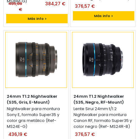
MS16M-G)
485,88
384,27 €
376,57 €
€
Más info >
Más info >
24mm T1.2 Nightwalker
24mm T1.2 Nightwalker
(S35, Gris, E-Mount)
(S35, Negro, RF-Mount)
Lente Sirui 24mm t/1.2
Nightwalker para montura
Lente Sirui 24mm t/1.2
Sony E, formato Super35 y
Nightwalker para montura
color gris metálico (Ref-
Canon RF, formato Super35 y
MS24E-G)
color negro (Ref- MS24R-B)
436,19 €
376,57 €