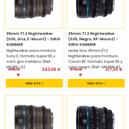
35mm T1.2 Nightwalker
35mm T1.2 Nightwalker
(S35, Gris, E-Mount) - SIRUI
(S35, Negro, RF-Mount) -
SUMMER
SIRUI SUMMER
Lente Sirui 35mm t/1.2
Nightwalker para montura
Lente Sirui 35mm t/1.2
Sony E, formato Super35 y
Nightwalker para montura
color gris metálico (Ref-
Canon RF, formato Super35 y
MS35E-G)
color negro (Ref- MS35R-B)
436,19
343,06 €
376,56
317,30 €
€
€
Más info >
Más info >