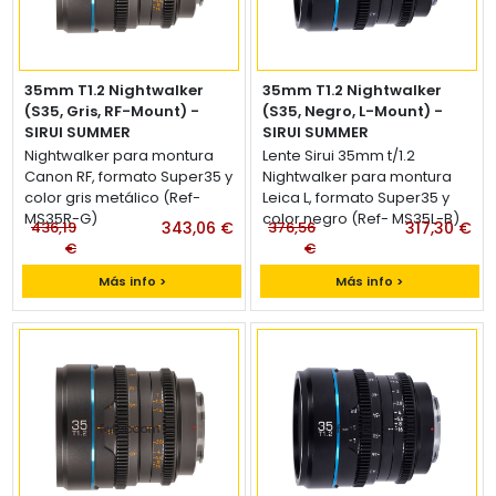
35mm T1.2 Nightwalker
35mm T1.2 Nightwalker
(S35, Gris, RF-Mount) -
(S35, Negro, L-Mount) -
SIRUI SUMMER
SIRUI SUMMER
Lente Sirui 35mm t/1.2
Nightwalker para montura
Lente Sirui 35mm t/1.2
Canon RF, formato Super35 y
Nightwalker para montura
color gris metálico (Ref-
Leica L, formato Super35 y
MS35R-G)
color negro (Ref- MS35L-B)
436,19
343,06 €
376,56
317,30 €
€
€
Más info >
Más info >