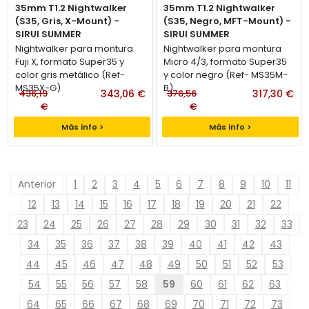
35mm T1.2 Nightwalker
35mm T1.2 Nightwalker
(S35, Gris, X-Mount) -
(S35, Negro, MFT-Mount) -
SIRUI SUMMER
SIRUI SUMMER
Lente Sirui 35mm t/1.2
Lente Sirui 35mm t/1.2
Nightwalker para montura
Nightwalker para montura
Fuji X, formato Super35 y
Micro 4/3, formato Super35
color gris metálico (Ref-
y color negro (Ref- MS35M-
MS35X-G)
B)
436,19
343,06 €
376,56
317,30 €
€
€
Más info >
Más info >
Anterior
1
2
3
4
5
6
7
8
9
10
11
12
13
14
15
16
17
18
19
20
21
22
23
24
25
26
27
28
29
30
31
32
33
34
35
36
37
38
39
40
41
42
43
44
45
46
47
48
49
50
51
52
53
54
55
56
57
58
59
60
61
62
63
64
65
66
67
68
69
70
71
72
73