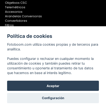
Objetivos CSC
Telemétricos
Accesorios
Arandelas Conversoras
Convertidores
Filtros
Lentes Aproximación
Calibradores
Política de cookies
Soportes Fotografía
Fotoboom.com utiliza cookies propias y de terceros para
Monopiés
analítica.
Rótulas
Trípodes
Puedes configurar o rechazar en cualquier momento la
Kit Completos
utilización de cookies y también puedes retirar tu
Accesorios
consentimiento u oponerte al tratamiento de tus datos
que hacemos en base al interés legítimo.
Aceptar
Copyright © 2001-2024, Fotoboom, Fotonet, S.L. CIF. B-83430587
C/ San Romualdo Nº26 - 28037 Madrid - España
Teléfono de atención al cliente: 91 375 78 88 - 91 375 78 89 Fax: 91
Configuración
304 28 94. Cualquier comentario o sugerencia nos la puedes
hacer llegar
pinchando aquí.