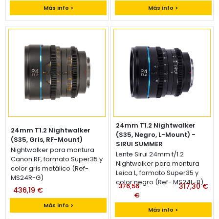
Más info >
Más info >
24mm T1.2 Nightwalker
24mm T1.2 Nightwalker
(S35, Negro, L-Mount) -
(S35, Gris, RF-Mount)
Lente Sirui 24mm t/1.2
SIRUI SUMMER
Nightwalker para montura
Lente Sirui 24mm t/1.2
Canon RF, formato Super35 y
Nightwalker para montura
color gris metálico (Ref-
Leica L, formato Super35 y
MS24R-G)
color negro (Ref- MS24L-B)
376,56
317,30 €
436,19 €
€
Más info >
Más info >