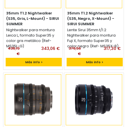
35mm T1.2 Nightwalker
35mm T1.2 Nightwalker
(S35, Gris, L-Mount) - SIRUI
(S35, Negro, X-Mount) -
SUMMER
SIRUI SUMMER
Lente Sirui 35mm t/1.2
Nightwalker para montura
Lente Sirui 35mm t/1.2
Leica L, formato Super35 y
Nightwalker para montura
color gris metálico (Ref-
Fuji X, formato Super35 y
MS35L-G)
color negro (Ref- MS35X-B)
436,19
343,06 €
376,56
317,30 €
€
€
Más info >
Más info >