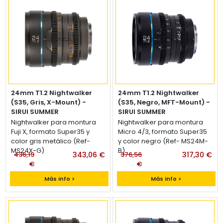
24mm T1.2 Nightwalker
24mm T1.2 Nightwalker
(S35, Gris, X-Mount) -
(S35, Negro, MFT-Mount) -
SIRUI SUMMER
SIRUI SUMMER
Lente Sirui 24mm t/1.2
Lente Sirui 24mm t/1.2
Nightwalker para montura
Nightwalker para montura
Fuji X, formato Super35 y
Micro 4/3, formato Super35
color gris metálico (Ref-
y color negro (Ref- MS24M-
MS24X-G)
B)
436,19
343,06 €
376,56
317,30 €
€
€
Más info >
Más info >