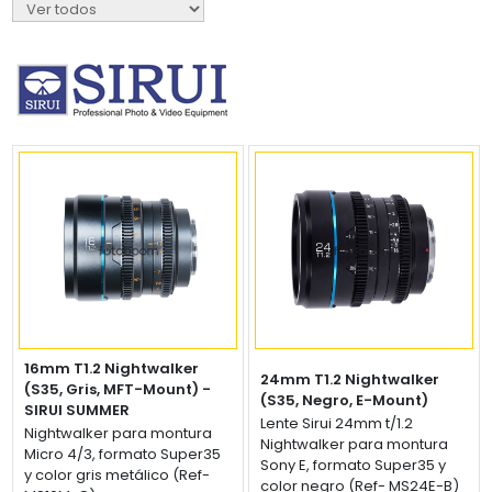
16mm T1.2 Nightwalker
24mm T1.2 Nightwalker
(S35, Gris, MFT-Mount) -
(S35, Negro, E-Mount)
SIRUI SUMMER
Lente Sirui 16mm t/1.2
Lente Sirui 24mm t/1.2
Nightwalker para montura
Nightwalker para montura
Micro 4/3, formato Super35
Sony E, formato Super35 y
y color gris metálico (Ref-
color negro (Ref- MS24E-B)