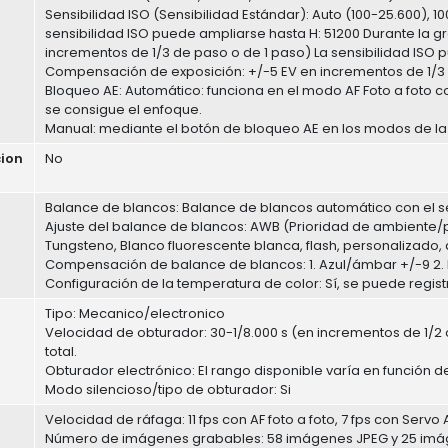
Sensibilidad ISO (Sensibilidad Estándar): Auto (100-25.600), 1
sensibilidad ISO puede ampliarse hasta H: 51200 Durante la gr
incrementos de 1/3 de paso o de 1 paso) La sensibilidad ISO 
Compensación de exposición: +/-5 EV en incrementos de 1/3 
Bloqueo AE: Automático: funciona en el modo AF Foto a foto
se consigue el enfoque.
Manual: mediante el botón de bloqueo AE en los modos de la 
cion
No
Balance de blancos: Balance de blancos automático con el 
Ajuste del balance de blancos: AWB (Prioridad de ambiente/p
Tungsteno, Blanco fluorescente blanca, flash, personalizado,
Compensación de balance de blancos: 1. Azul/ámbar +/-9 2.
Configuración de la temperatura de color: Sí, se puede regist
Tipo: Mecanico/electronico
Velocidad de obturador: 30-1/8.000 s (en incrementos de 1/2 
total.
Obturador electrónico: El rango disponible varía en función 
Modo silencioso/tipo de obturador: Si
Velocidad de ráfaga: 11 fps con AF foto a foto, 7 fps con Servo 
Número de imágenes grabables: 58 imágenes JPEG y 25 imág