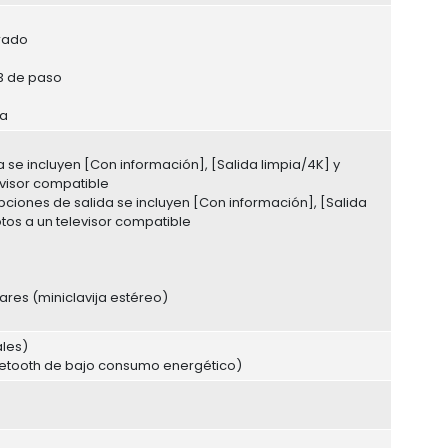
grado
/3 de paso
ra
a se incluyen [Con información], [Salida limpia/4K] y
evisor compatible
opciones de salida se incluyen [Con información], [Salida
otos a un televisor compatible
ares (miniclavija estéreo)
ales)
Bluetooth de bajo consumo energético)