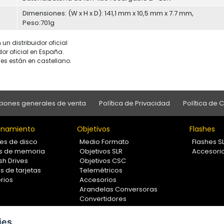
Dimensiones: (W x H x D): 141,1 mm x 10,5 mm x 7.7 mm,
Peso:701g
un distribuidor oficial
dor oficial en España.
es están en castellano.
iones generales de venta
Política de Privacidad
Política de 
namiento
Objetivos
Flashes
es de disco
Medio Formato
Flashes S
as de memoria
Objetivos SLR
Accesori
sh Drives
Objetivos CSC
s de tarjetas
Telemétricos
rios
Accesorios
Arandelas Conversoras
Convertidores
Filtros
Lentes Aproximación
ies