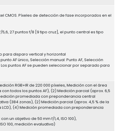
ixel CMOS. Píxeles de detección de fase incorporados en el
5,6, 27 puntos f/8 [9 tipo cruz], el punto central es tipo
para disparo vertical y horizontal
 punto AF único, Selección manual: Punto AF, Selección
 Los puntos AF se pueden seleccionar por separado para
edición RGB+IR de 220 000 píxeles, Medición con el área
a con todos los puntos AF), (2) Medición parcial (aprox. 6,5
(4) Medición promediada con preponderancia central
ativa (384 zonas), (2) Medición parcial (aprox. 4,5 % de la
alla LCD), (4) Medición promediada con preponderancia
con un objetivo de 50 mm f/1,4, ISO 100),
 ISO 100, medición evaluativa)