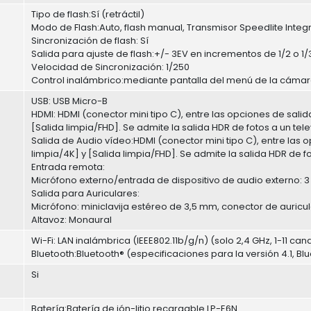
Tipo de flash:Sí (retráctil)
Modo de Flash:Auto, flash manual, Transmisor Speedlite Inte
Sincronización de flash: Sí
Salida para ajuste de flash:+/- 3EV en incrementos de 1/2 o 1
Velocidad de Sincronización: 1/250
Control inalámbrico:mediante pantalla del menú de la cáma
USB: USB Micro-B
HDMI: HDMI (conector mini tipo C), entre las opciones de salid
[Salida limpia/FHD]. Se admite la salida HDR de fotos a un tel
Salida de Audio vídeo:HDMI (conector mini tipo C), entre las 
limpia/4K] y [Salida limpia/FHD]. Se admite la salida HDR de f
Entrada remota:
Micrófono externo/entrada de dispositivo de audio externo: 3
Salida para Auriculares:
Micrófono: miniclavija estéreo de 3,5 mm, conector de auricul
Altavoz: Monaural
Wi-Fi: LAN inalámbrica (IEEE802.11b/g/n) (solo 2,4 GHz, 1-11 can
Bluetooth:Bluetooth® (especificaciones para la versión 4.1, 
Si
Batería:Batería de ión-litio recargable LP-E6N