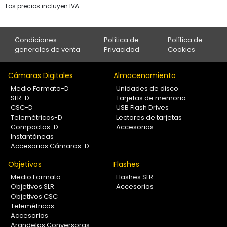
Los precios incluyen IVA.
Condiciones
Política de
Política de
generales de venta
Privacidad
Cookies
Cámaras Digitales
Almacenamiento
Medio Formato-D
Unidades de disco
SLR-D
Tarjetas de memoria
CSC-D
USB Flash Drives
Telemétricas-D
Lectores de tarjetas
Compactas-D
Accesorios
Instantáneas
Accesorios Cámaras-D
Objetivos
Flashes
Medio Formato
Flashes SLR
Objetivos SLR
Accesorios
Objetivos CSC
Telemétricos
Accesorios
Arandelas Conversoras